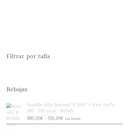
Filtrar por talla
Rebajas
Bundle Silla Beyond² B 360º + Base IsoFix
(40 - 125 cms) - BeSafe
R
885,00
€
-
935,00
€
Iva inclòs
a