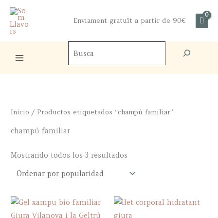
Ir
al
Enviament gratuït a partir de 90€
contenido
Buscador
de
productos
Inicio
/ Productos etiquetados “champú familiar”
champú familiar
Ordenado
Mostrando todos los 3 resultados
por
popularidad