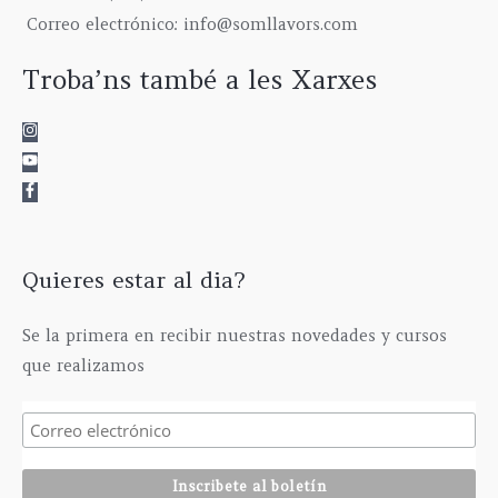
2
0
a
6
0
Correo electrónico: info@somllavors.com
5
0
s
7
0
5
€
t
5
€
Troba’ns també a les Xarxes
,
h
a
,
0
a
6
0
0
s
3
0
€
t
5
€
h
a
,
a
6
0
s
1
0
t
5
€
a
,
Quieres estar al dia?
2
0
9
0
5
€
Se la primera en recibir nuestras novedades y cursos
,
que realizamos
0
0
€