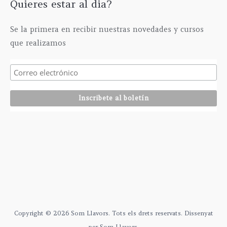
Quieres estar al dia?
2
0
9
0
5
€
Se la primera en recibir nuestras novedades y cursos
,
que realizamos
0
0
€
Copyright © 2026 Som Llavors. Tots els drets reservats. Dissenyat
per Som Llavors.