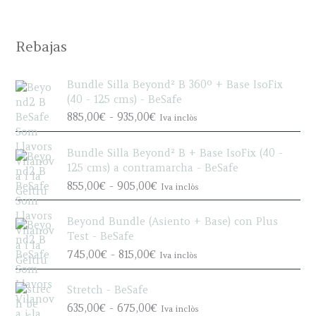
Rebajas
Bundle Silla Beyond² B 360º + Base IsoFix
(40 - 125 cms) - BeSafe
R
885,00
€
-
935,00
€
Iva inclòs
a
n
Bundle Silla Beyond² B + Base IsoFix (40 -
g
125 cms) a contramarcha - BeSafe
o
R
855,00
€
-
905,00
€
Iva inclòs
d
a
e
n
p
Beyond Bundle (Asiento + Base) con Plus
g
r
Test - BeSafe
o
e
R
745,00
€
-
815,00
€
Iva inclòs
d
c
a
e
i
n
p
Stretch - BeSafe
o
g
r
R
635,00
€
-
675,00
€
s
Iva inclòs
o