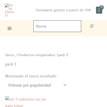
Ir
al
Enviament gratuït a partir de 90€
contenido
Buscador
de
productos
Inicio
/ Productos etiquetados “pack 3”
pack 3
Mostrando el único resultado