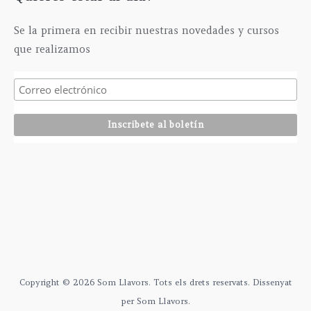
t
5
€
a
,
Se la primera en recibir nuestras novedades y cursos
2
0
que realizamos
9
0
5
€
,
0
0
€
Copyright © 2026 Som Llavors. Tots els drets reservats. Dissenyat
per Som Llavors.