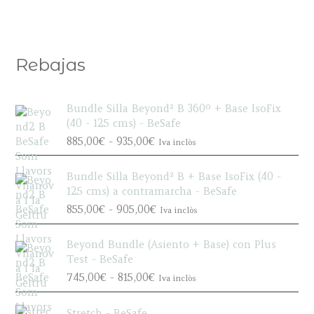
Rebajas
Bundle Silla Beyond² B 360º + Base IsoFix
(40 - 125 cms) - BeSafe
R
885,00
€
-
935,00
€
Iva inclòs
a
n
Bundle Silla Beyond² B + Base IsoFix (40 -
g
125 cms) a contramarcha - BeSafe
o
R
855,00
€
-
905,00
€
Iva inclòs
d
a
e
n
p
Beyond Bundle (Asiento + Base) con Plus
g
r
Test - BeSafe
o
e
R
745,00
€
-
815,00
€
Iva inclòs
d
c
a
e
i
n
p
Stretch - BeSafe