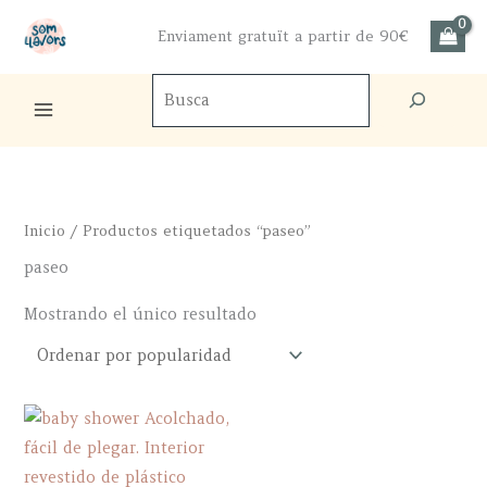
Ir
Enviament gratuït a partir de 90€
al
contenido
Buscador
de
productos
Inicio
/ Productos etiquetados “paseo”
paseo
Mostrando el único resultado