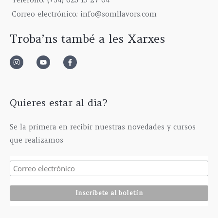
Teléfono: (+34) 623 15 27 04
,
2
0
a
6
0
Correo electrónico: info@somllavors.com
5
0
s
7
0
5
€
t
5
€
Troba’ns també a les Xarxes
,
h
a
,
0
a
6
0
0
s
3
0
€
t
5
€
h
a
,
a
6
0
s
1
0
Quieres estar al dia?
t
5
€
a
,
Se la primera en recibir nuestras novedades y cursos
2
0
que realizamos
9
0
5
€
,
0
0
€