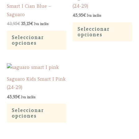
Smart I Cian Blue –
(24-29)
Saguaro
45,95
€
Iva inclòs
El
El
Est
43,95
€
35,15
€
Iva inclòs
precio
precio
Seleccionar
Este
pr
original
actual
opciones
Seleccionar
era:
es:
producto
tie
opciones
43,95€.
35,15€.
tiene
múl
múltiples
var
variantes.
La
Las
op
Saguaro Kids Smart I Pink
opciones
se
(24-29)
se
pu
45,95
€
Iva inclòs
pueden
ele
Este
elegir
en
Seleccionar
producto
opciones
en
la
tiene
la
pá
múltiples
página
de
variantes.