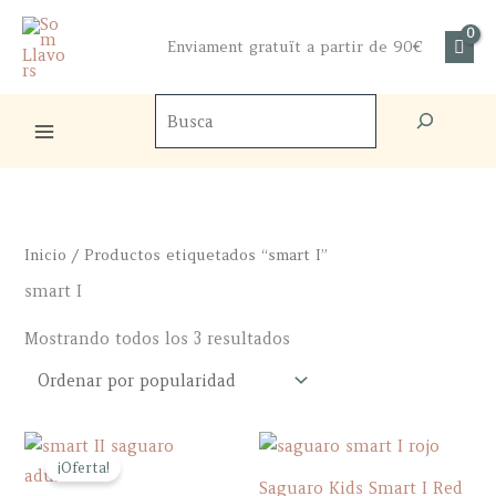
Ir
al
Enviament gratuït a partir de 90€
contenido
Buscador
de
productos
Inicio
/ Productos etiquetados “smart I”
smart I
Ordenado
Mostrando todos los 3 resultados
por
popularidad
¡Oferta!
Saguaro Kids Smart I Red