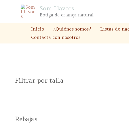
Ir
Som Llavors
al
Botiga de criança natural
contenido
Inicio
¿Quiénes somos?
Listas de na
Contacta con nosotros
Filtrar por talla
Rebajas