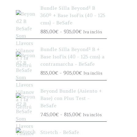
Bundle Silla Beyond² B
360º + Base IsoFix (40 - 125
cms) - BeSafe
R
885,00
€
-
935,00
€
Iva inclòs
a
n
Bundle Silla Beyond² B +
g
Base IsoFix (40 - 125 cms) a
o
contramarcha - BeSafe
d
R
855,00
€
-
905,00
€
Iva inclòs
e
a
p
n
r
Beyond Bundle (Asiento +
g
e
Base) con Plus Test -
o
c
BeSafe
d
i
R
745,00
€
-
815,00
€
Iva inclòs
e
o
a
p
s
n
r
Stretch - BeSafe
:
g