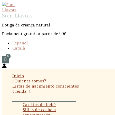
Ir
al
contenido
Som Llavors
Botiga de criança natural
Enviament gratuït a partir de 90€
Español
Català
Inicio
¿Quiénes somos?
Listas de nacimiento conscientes
Tienda
Carritos de bebé
Sillas de coche a
contramarcha