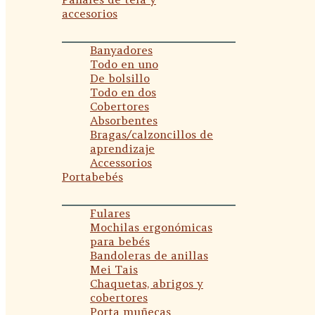
accesorios
Banyadores
Todo en uno
De bolsillo
Todo en dos
Cobertores
Absorbentes
Bragas/calzoncillos de
aprendizaje
Accessorios
Portabebés
Fulares
Mochilas ergonómicas
para bebés
Bandoleras de anillas
Mei Tais
Chaquetas, abrigos y
cobertores
Porta muñecas