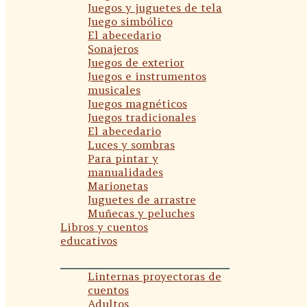
Juegos y juguetes de tela
Juego simbólico
El abecedario
Sonajeros
Juegos de exterior
Juegos e instrumentos
musicales
Juegos magnéticos
Juegos tradicionales
El abecedario
Luces y sombras
Para pintar y
manualidades
Marionetas
Juguetes de arrastre
Muñecas y peluches
Libros y cuentos
educativos
Linternas proyectoras de
cuentos
Adultos