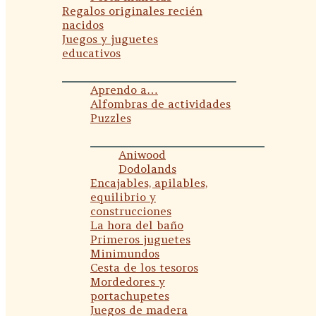
Regalos originales recién
nacidos
Juegos y juguetes
educativos
Aprendo a…
Alfombras de actividades
Puzzles
Aniwood
Dodolands
Encajables, apilables,
equilibrio y
construcciones
La hora del baño
Primeros juguetes
Minimundos
Cesta de los tesoros
Mordedores y
portachupetes
Juegos de madera