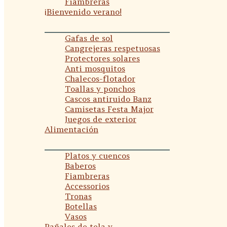
Fiambreras
¡Bienvenido verano!
Gafas de sol
Cangrejeras respetuosas
Protectores solares
Anti mosquitos
Chalecos-flotador
Toallas y ponchos
Cascos antiruido Banz
Camisetas Festa Major
Juegos de exterior
Alimentación
Platos y cuencos
Baberos
Fiambreras
Accessorios
Tronas
Botellas
Vasos
Pañales de tela y