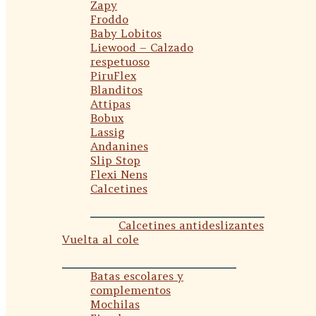
Zapy
Froddo
Baby Lobitos
Liewood – Calzado
respetuoso
PiruFlex
Blanditos
Attipas
Bobux
Lassig
Andanines
Slip Stop
Flexi Nens
Calcetines
Calcetines antideslizantes
Vuelta al cole
Batas escolares y
complementos
Mochilas