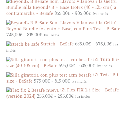
n
Bundle Silla Beyond² B + Base IsoFix (40 - 125 cms) a
g
R
contramarcha - BeSafe
855,00
€
-
905,00
€
Iva inclòs
o
a
d
n
e
Beyond Bundle (Asiento + Base) con Plus Test - BeSafe
g
p
R
745,00
€
-
815,00
€
Iva inclòs
o
r
a
d
R
Stretch - BeSafe
635,00
€
-
675,00
€
Iva
e
n
e
a
inclòs
c
g
p
n
i
o
iZi Turn B i-
r
g
o
d
R
size (40-105 cm) - BeSafe
595,00
€
-
635,00
€
Iva inclòs
e
o
s
e
a
c
d
iZi Twist B i-
:
p
n
i
e
R
size - BeSafe
575,00
€
-
615,00
€
Iva inclòs
d
r
g
o
p
a
e
e
o
iZi Flex FIX 2 i-Size - BeSafe
s
r
n
s
c
d
R
(versión 2024)
255,00
€
-
295,00
€
Iva inclòs
:
e
g
d
i
e
a
d
c
o
e
o
p
n
e
i
d
8
s
r
g
s
o
e
8
:
e
o
d
s
p
5
d
c
d
e
: