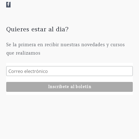
0
6
h
0
t
€
3
a
0
a
5
s
€
6
,
t
1
0
Quieres estar al dia?
a
5
0
2
,
€
9
0
Se la primera en recibir nuestras novedades y cursos
5
0
que realizamos
,
€
0
0
€