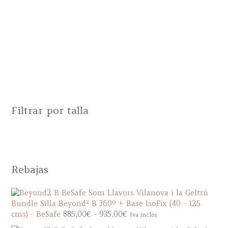
Filtrar por talla
Rebajas
Bundle Silla Beyond² B 360º + Base IsoFix (40 - 125
R
cms) - BeSafe
885,00
€
-
935,00
€
Iva inclòs
a