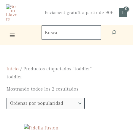
Ir
al
Enviament gratuït a partir de 90€
contenido
Bus
Inicio
/ Productos etiquetados “toddler”
toddler
Ordenado
Mostrando todos los 2 resultados
por
popularidad