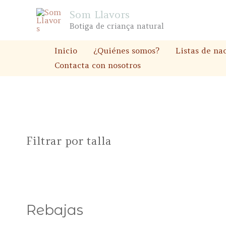
Ir
Som Llavors
al
Botiga de criança natural
contenido
Inicio
¿Quiénes somos?
Listas de na
Contacta con nosotros
Filtrar por talla
Rebajas