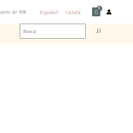
artir de 90€
Español
Català
Buscador
de
productos