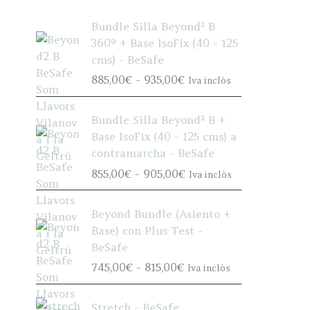
Bundle Silla Beyond² B
360º + Base IsoFix (40 - 125
cms) - BeSafe
R
885,00
€
-
935,00
€
Iva inclòs
a
n
Bundle Silla Beyond² B +
g
Base IsoFix (40 - 125 cms) a
o
contramarcha - BeSafe
d
R
855,00
€
-
905,00
€
Iva inclòs
e
a
p
n
r
Beyond Bundle (Asiento +
g
e
Base) con Plus Test -
o
c
BeSafe
d
i
R
745,00
€
-
815,00
€
Iva inclòs
e
o
a
p
s
n
r
Stretch - BeSafe