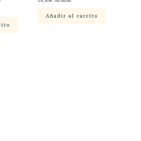
59,95
€
Iva inclòs
Añadir al carrito
rito