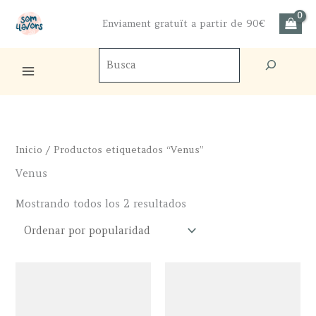
Ir
Enviament gratuït a partir de 90€
al
contenido
Buscador
de
productos
Inicio
/ Productos etiquetados “Venus”
Venus
Ordenado
Mostrando todos los 2 resultados
por
popularidad