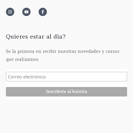
0
a
6
0
0
s
3
0
€
t
5
€
h
a
,
a
6
0
s
1
0
Quieres estar al dia?
t
5
€
a
,
Se la primera en recibir nuestras novedades y cursos
2
0
que realizamos
9
0
5
€
,
0
0
€