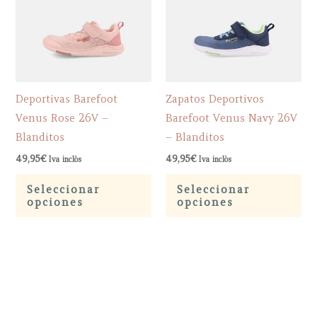
Deportivas Barefoot
Zapatos Deportivos
Venus Rose 26V –
Barefoot Venus Navy 26V
Blanditos
– Blanditos
49,95
€
49,95
€
Iva inclòs
Iva inclòs
Este
Est
Seleccionar
Seleccionar
producto
pr
opciones
opciones
tiene
tie
múltiples
múl
variantes.
var
Las
La
opciones
op
se
se