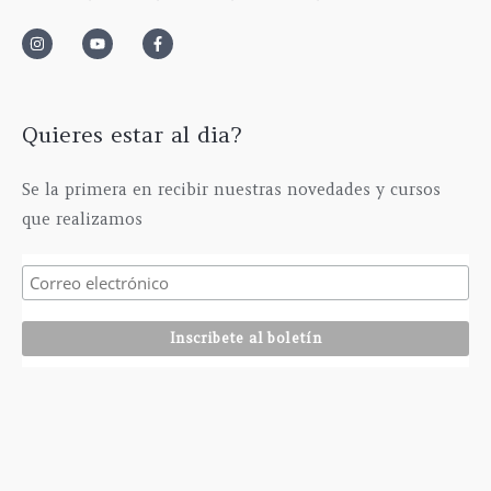
0
a
6
0
0
s
3
0
€
t
5
€
h
a
,
a
6
0
s
1
0
Quieres estar al dia?
t
5
€
a
,
Se la primera en recibir nuestras novedades y cursos
2
0
que realizamos
9
0
5
€
,
0
0
€