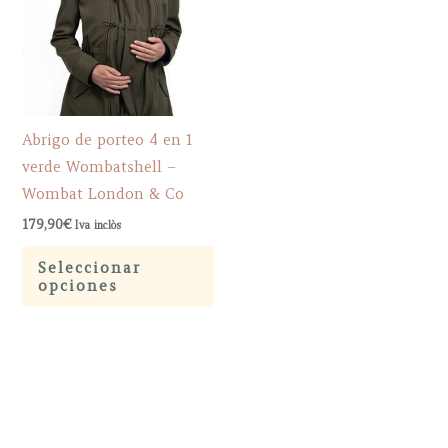
Abrigo de porteo 4 en 1
verde Wombatshell –
Wombat London & Co
179,90
€
Iva inclòs
Este
Seleccionar
producto
opciones
tiene
múltiples
variantes.
Las
opciones
se