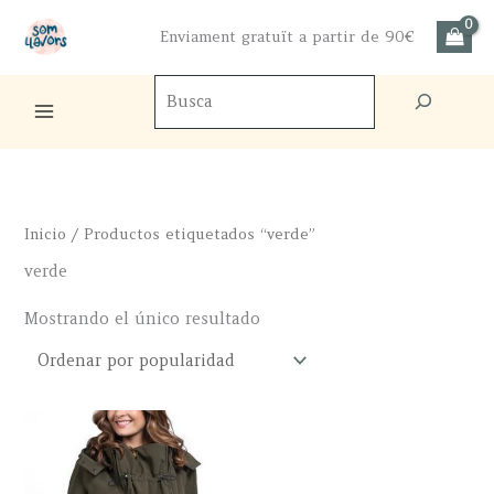
Ir
Enviament gratuït a partir de 90€
al
contenido
Buscador
de
productos
Inicio
/ Productos etiquetados “verde”
verde
Mostrando el único resultado