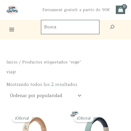
Ir
Enviament gratuït a partir de 90€
al
contenido
Buscador
de
productos
Inicio
/ Productos etiquetados “viaje”
viaje
Ordenado
Mostrando todos los 2 resultados
por
popularidad
¡Oferta!
¡Oferta!