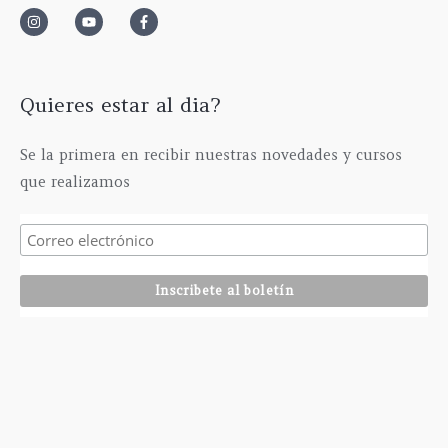
0
s
3
0
€
t
5
€
h
a
,
a
6
0
s
1
0
Quieres estar al dia?
t
5
€
a
,
Se la primera en recibir nuestras novedades y cursos
2
0
que realizamos
9
0
5
€
,
0
0
€