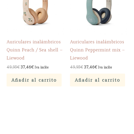
Auriculares inalámbricos
Auriculares inalámbricos
Quinn Peach / Sea shell –
Quinn Peppermint mix –
Liewood
Liewood
El
El
El
El
49,95
€
37,46
€
49,95
€
37,46
€
Iva inclòs
Iva inclòs
precio
precio
precio
precio
original
actual
original
actual
Añadir al carrito
Añadir al carrito
era:
es:
era:
es:
49,95€.
37,46€.
49,95€.
37,46€.