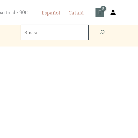
artir de 90€
Español
Català
Buscador
de
productos