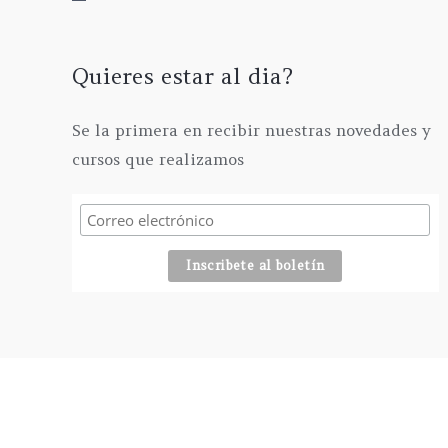
a
6
0
0
s
3
€
0
t
5
€
Quieres estar al dia?
a
,
h
6
0
a
1
Se la primera en recibir nuestras novedades y
0
s
5
€
cursos que realizamos
t
,
a
0
2
0
9
€
5
,
0
0
€