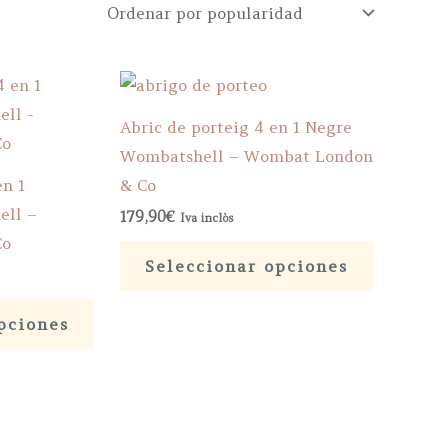
Abric de porteig 4 en 1 Negre
Wombatshell – Wombat London
en 1
& Co
ell –
179,90
€
Iva inclòs
Co
Este
Seleccionar opciones
producto
Este
tiene
pciones
producto
múltiples
tiene
variantes.
múltiples
Las
variantes.
opciones