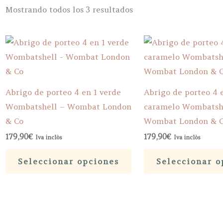
Ordenado
Mostrando todos los 3 resultados
por
popularidad
Abrigo de porteo 4 en 1 verde
Abrigo de porteo 4 
Wombatshell – Wombat London
caramelo Wombatsh
& Co
Wombat London & 
179,90
€
179,90
€
Iva inclòs
Iva inclòs
Este
Seleccionar opciones
Seleccionar o
producto
tiene
múltiples
variantes.