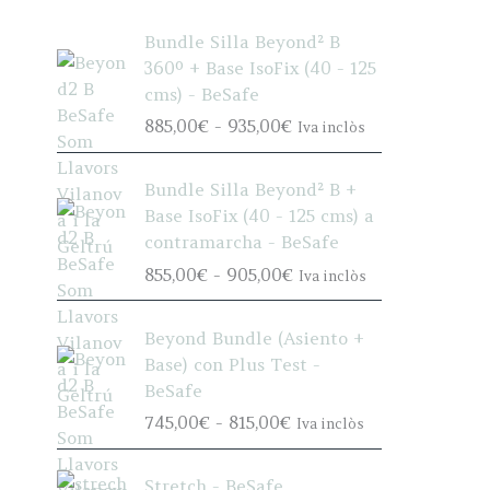
Bundle Silla Beyond² B
360º + Base IsoFix (40 - 125
cms) - BeSafe
R
885,00
€
-
935,00
€
Iva inclòs
a
n
Bundle Silla Beyond² B +
g
Base IsoFix (40 - 125 cms) a
o
contramarcha - BeSafe
d
R
855,00
€
-
905,00
€
Iva inclòs
e
a
p
n
r
Beyond Bundle (Asiento +
g
e
Base) con Plus Test -
o
c
BeSafe
d
i
R
745,00
€
-
815,00
€
Iva inclòs
e
o
a
p
s
n
r
Stretch - BeSafe