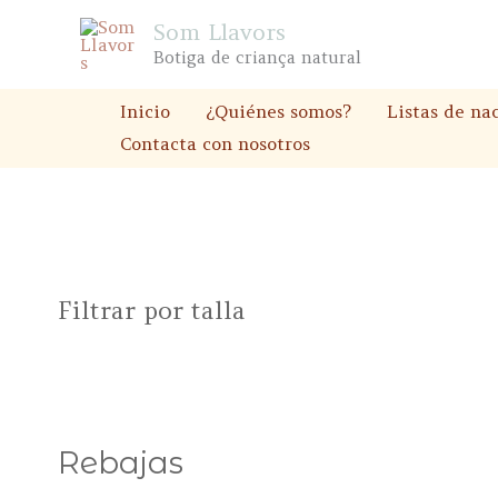
Ir
Som Llavors
al
Botiga de criança natural
contenido
Inicio
¿Quiénes somos?
Listas de na
Contacta con nosotros
Filtrar por talla
Rebajas