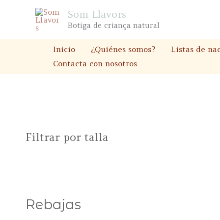
Ir
Som Llavors
al
Botiga de criança natural
contenido
Inicio
¿Quiénes somos?
Listas de na
Contacta con nosotros
Filtrar por talla
Rebajas