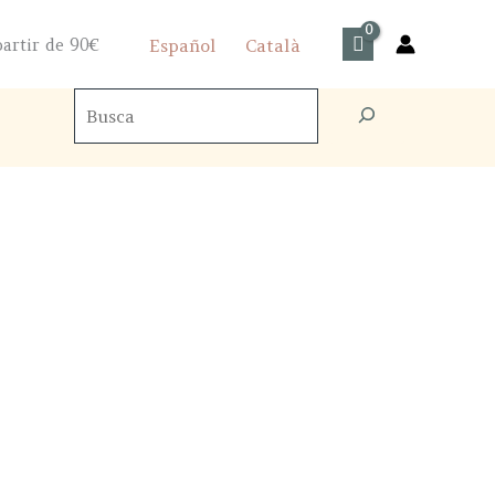
artir de 90€
Español
Català
Buscador
de
productos