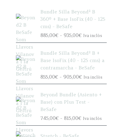
Bundle Silla Beyond² B
360º + Base IsoFix (40 - 125
cms) - BeSafe
R
885,00
€
-
935,00
€
Iva inclòs
a
n
Bundle Silla Beyond² B +
g
Base IsoFix (40 - 125 cms) a
o
contramarcha - BeSafe
d
R
855,00
€
-
905,00
€
Iva inclòs
e
a
p
n
r
Beyond Bundle (Asiento +
g
e
Base) con Plus Test -
o
c
BeSafe
d
i
R
745,00
€
-
815,00
€
Iva inclòs
e
o
a
p
s
n
r
Stretch - BeSafe