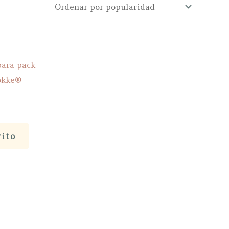
para pack
tokke®
rito