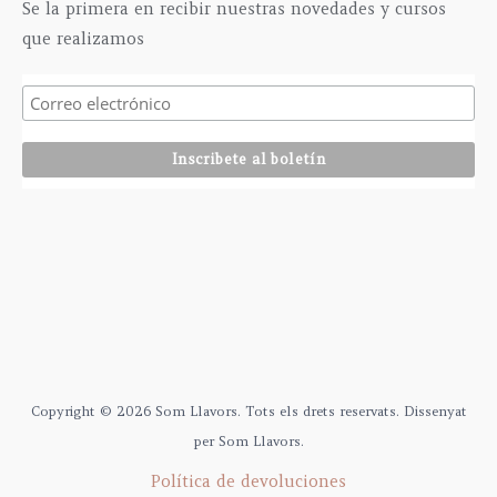
Se la primera en recibir nuestras novedades y cursos
2
0
que realizamos
9
0
5
€
,
0
0
€
Copyright © 2026 Som Llavors. Tots els drets reservats. Dissenyat
per Som Llavors.
Política de devoluciones