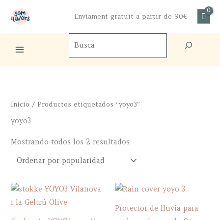
Ir
Enviament gratuït a partir de 90€
al
contenido
Buscador
de
productos
Inicio
/ Productos etiquetados “yoyo3”
yoyo3
Ordenado
Mostrando todos los 2 resultados
por
popularidad
Protector de lluvia para