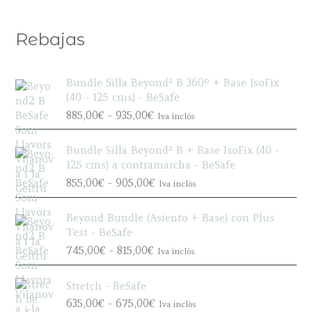
producto
Rebajas
Bundle Silla Beyond² B 360º + Base IsoFix
(40 - 125 cms) - BeSafe
R
885,00
€
-
935,00
€
Iva inclòs
a
n
Bundle Silla Beyond² B + Base IsoFix (40 -
g
125 cms) a contramarcha - BeSafe
o
R
855,00
€
-
905,00
€
Iva inclòs
d
a
e
n
p
Beyond Bundle (Asiento + Base) con Plus
g
r
Test - BeSafe
o
e
R
745,00
€
-
815,00
€
Iva inclòs
d
c
a
e
i
n
p
Stretch - BeSafe
o
g
r
R
635,00
€
-
675,00
€
s
Iva inclòs
o