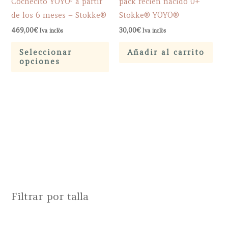
Cochecito YOYO³ a partir
pack recién nacido 0+
de los 6 meses – Stokke®
Stokke® YOYO®
469,00
€
30,00
€
Iva inclòs
Iva inclòs
Este
Seleccionar
Añadir al carrito
producto
opciones
tiene
múltiples
variantes.
Las
opciones
se
pueden
elegir
en
Filtrar por talla
la
página
de