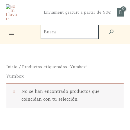
Ir
al
Enviament gratuït a partir de 90€
contenido
Buscador
de
productos
Inicio
/ Productos etiquetados “Yumbox”
Yumbox
No se han encontrado productos que
coincidan con tu selección.