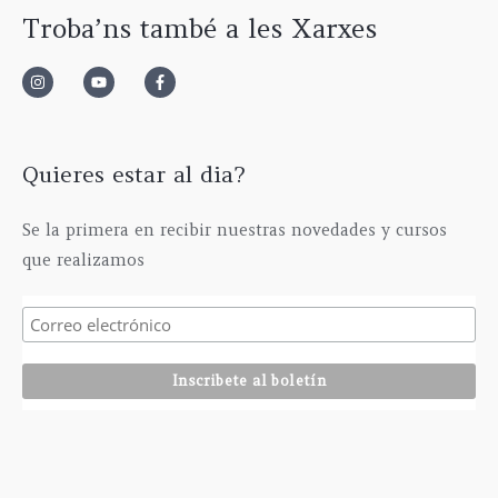
5
€
t
5
€
Troba’ns també a les Xarxes
,
h
a
,
0
a
6
0
0
s
3
0
€
t
5
€
h
a
,
a
6
0
s
1
0
Quieres estar al dia?
t
5
€
a
,
Se la primera en recibir nuestras novedades y cursos
2
0
que realizamos
9
0
5
€
,
0
0
€