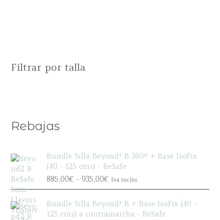
Filtrar por talla
Rebajas
Bundle Silla Beyond² B 360º + Base IsoFix
(40 - 125 cms) - BeSafe
R
885,00
€
-
935,00
€
Iva inclòs
a
n
Bundle Silla Beyond² B + Base IsoFix (40 -
g
125 cms) a contramarcha - BeSafe
o