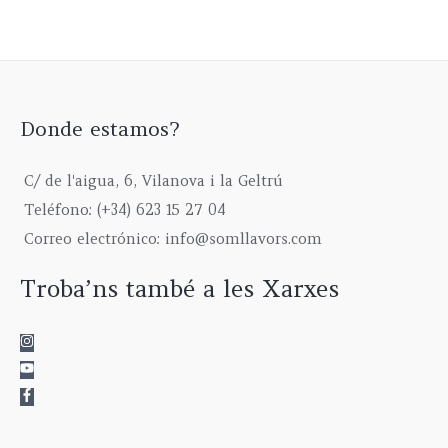
la
página
de
producto
Donde estamos?
C/ de l'aigua, 6, Vilanova i la Geltrú
Teléfono: (+34) 623 15 27 04
Correo electrónico: info@somllavors.com
Troba’ns també a les Xarxes