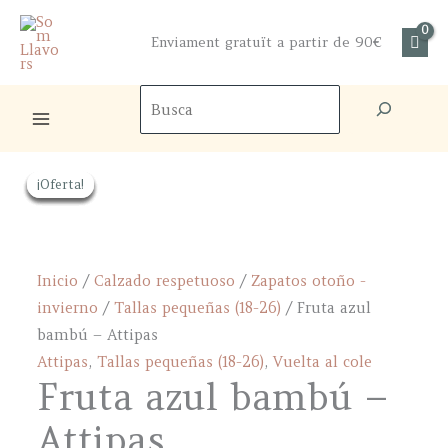
Ir
al
Enviament gratuït a partir de 90€
contenido
Bus
¡Oferta!
¡Oferta!
¡Oferta!
¡Oferta!
¡Oferta!
¡Oferta!
Inicio
/
Calzado respetuoso
/
Zapatos otoño -
invierno
/
Tallas pequeñas (18-26)
/ Fruta azul
bambú – Attipas
Attipas
,
Tallas pequeñas (18-26)
,
Vuelta al cole
Fruta azul bambú –
Attipas