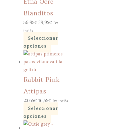
Etna Ocre –
Blanditos
El
El
56,95
€
39,95
€
Iva
precio
precio
inclòs
original
actual
Seleccionar
era:
Este
es:
opciones
56,95€.
producto
39,95€.
tiene
múltiples
variantes.
Rabbit Pink –
Las
Attipas
opciones
El
El
23,65
€
16,55
€
se
Iva inclòs
precio
precio
Seleccionar
pueden
original
actual
Este
opciones
elegir
era:
es:
producto
en