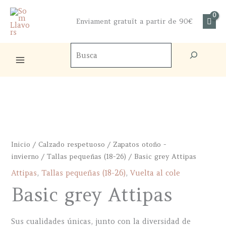
Ir
al
Enviament gratuït a partir de 90€
contenido
Buscador
de
productos
Inicio
/
Calzado respetuoso
/
Zapatos otoño -
invierno
/
Tallas pequeñas (18-26)
/ Basic grey Attipas
Attipas
,
Tallas pequeñas (18-26)
,
Vuelta al cole
Basic grey Attipas
Sus cualidades únicas, junto con la diversidad de