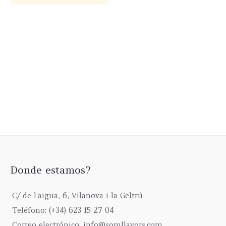
tiene
de
pá
múltiples
producto
de
variantes.
pr
Las
opciones
se
pueden
elegir
en
la
página
de
producto
Donde estamos?
C/ de l'aigua, 6, Vilanova i la Geltrú
Teléfono: (+34) 623 15 27 04
Correo electrónico: info@somllavors.com