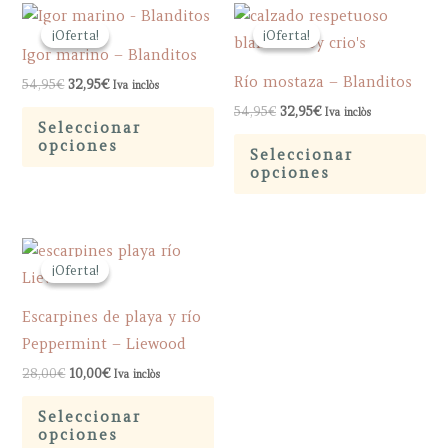
¡Oferta!
¡Oferta!
¡Oferta!
¡Oferta!
Igor marino – Blanditos
Río mostaza – Blanditos
El
El
54,95
€
32,95
€
Iva inclòs
precio
precio
El
El
Este
54,95
€
32,95
€
Iva inclòs
original
actual
precio
precio
Seleccionar
era:
es:
producto
Est
original
actual
opciones
54,95€.
32,95€.
Seleccionar
era:
es:
tiene
pr
opciones
54,95€.
32,95€.
múltiples
tie
variantes.
múl
Las
var
¡Oferta!
¡Oferta!
opciones
La
se
op
Escarpines de playa y río
pueden
se
Peppermint – Liewood
elegir
pu
El
El
28,00
€
10,00
€
Iva inclòs
en
ele
precio
precio
Este
original
actual
la
en
Seleccionar
era:
es:
producto
opciones
página
la
28,00€.
10,00€.