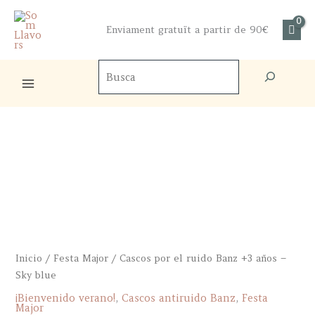
Ir
al
Enviament gratuït a partir de 90€
contenido
Buscador
de
productos
Inicio
/
Festa Major
/ Cascos por el ruido Banz +3 años –
Sky blue
¡Bienvenido verano!
,
Cascos antiruido Banz
,
Festa
Major