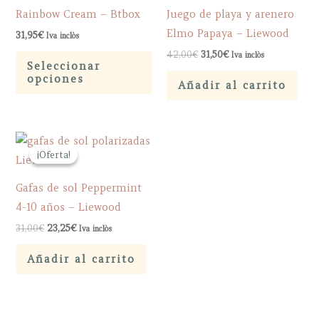
Rainbow Cream – Btbox
Juego de playa y arenero
Elmo Papaya – Liewood
31,95
€
Iva inclòs
El
El
Este
42,00
€
31,50
€
Iva inclòs
precio
precio
Seleccionar
producto
original
actual
opciones
Añadir al carrito
era:
es:
tiene
42,00€.
31,50€.
múltiples
variantes.
Las
¡Oferta!
¡Oferta!
opciones
Gafas de sol Peppermint
se
4-10 años – Liewood
pueden
elegir
El
El
31,00
€
23,25
€
Iva inclòs
precio
precio
en
original
actual
Añadir al carrito
era:
es:
la
31,00€.
23,25€.
página
de