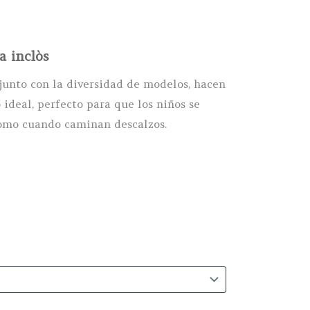
a inclòs
ecio
 junto con la diversidad de modelos, hacen
ideal, perfecto para que los niños se
tual
omo cuando caminan descalzos.
:
,75€.