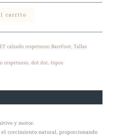
l carrito
T calzado respetuoso BareFoot
,
Tallas
o respetuoso
,
dot dot
,
topos
itivo y motor.
n el crecimiento natural, proporcionando