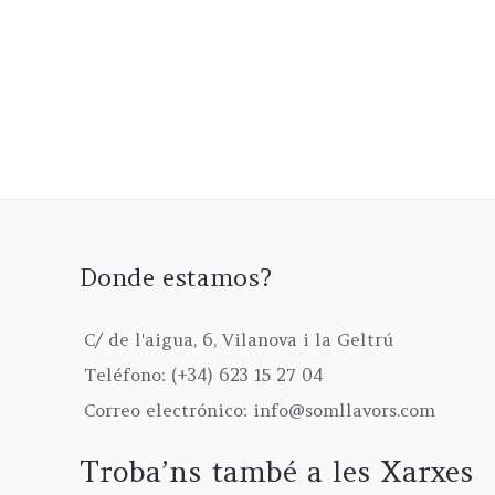
Las
opciones
se
pueden
elegir
en
la
página
de
Donde estamos?
producto
C/ de l'aigua, 6, Vilanova i la Geltrú
Teléfono: (+34) 623 15 27 04
Correo electrónico: info@somllavors.com
Troba’ns també a les Xarxes