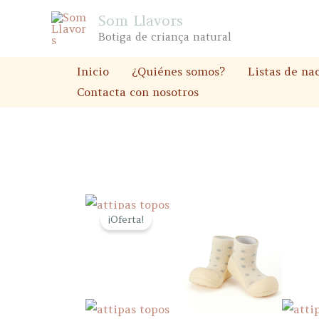
Ir
Som Llavors
al
Botiga de criança natural
contenido
Inicio
¿Quiénes somos?
Listas de na
Contacta con nosotros
¡Oferta!