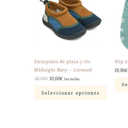
Escarpines de playa y río
Slip 
Midnight Navy – Liewood
19,95
€
El
El
28,00
€
10,00
€
Iva inclòs
precio
precio
Se
Este
original
actual
Seleccionar opciones
era:
es:
producto
28,00€.
10,00€.
tiene
múltiples
variantes.