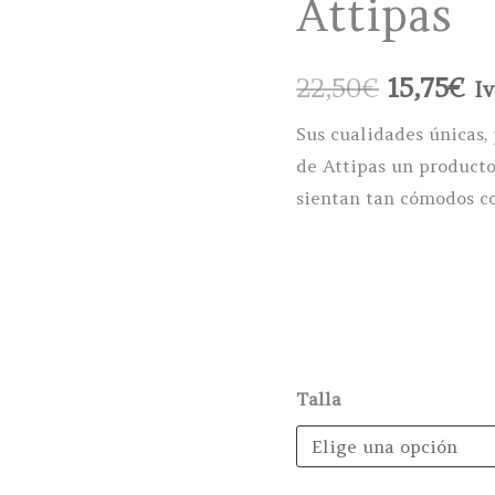
Attipas
El
El
22,50
€
15,75
€
Iv
precio
pr
Sus cualidades únicas,
de Attipas un producto 
original
ac
sientan tan cómodos c
era:
es
22,50€.
15
Talla