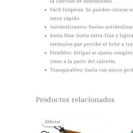
la libertad de movimiento.
Fácil limpieza: Se pueden colocar e
extra-rápido.
Antideslizantes: Suelas antidesliza
Suela fina: Suela extra-fina y liger
estímulos que percibe el bebé a trav
Flexibles: Attipas se ajusta comple
como a la parte del calcetín.
Transpirables: Suela con micro-perfo
Productos relacionados
¡Oferta!
¡Oferta!