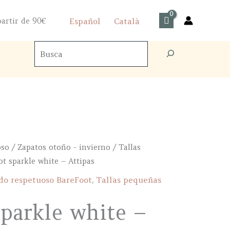
artir de 90€
Español
Català
Buscador
de
productos
oso
/
Zapatos otoño - invierno
/
Tallas
ot sparkle white – Attipas
o respetuoso BareFoot
,
Tallas pequeñas
sparkle white –