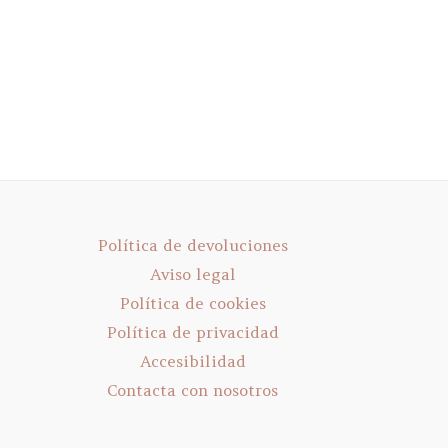
opciones
se
pueden
elegir
en
la
página
de
producto
Política de devoluciones
Aviso legal
Política de cookies
Política de privacidad
Accesibilidad
Contacta con nosotros