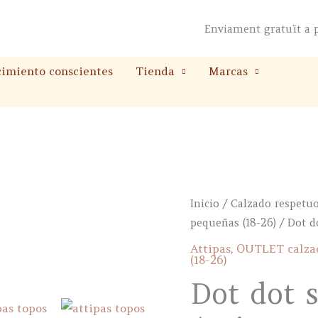
Enviament gratuït a p
cimiento conscientes
Tienda
Marcas
Inicio
/
Calzado respetu
pequeñas (18-26)
/ Dot d
Attipas
,
OUTLET calzad
(18-26)
Dot dot 