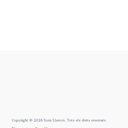
opciones
se
pueden
elegir
en
la
página
de
producto
Copyright © 2026 Som Llavors. Tots els drets reservats.