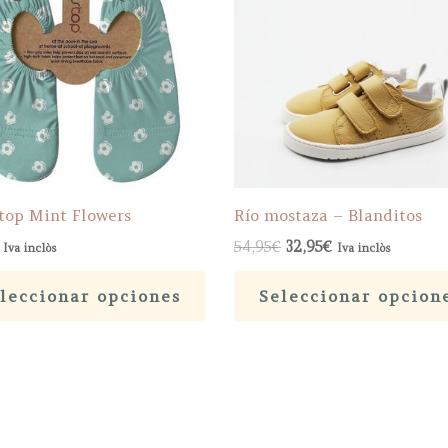
Stop Mint Flowers
Río mostaza – Blanditos
El
El
54,95
€
32,95
€
Iva inclòs
Iva inclòs
precio
precio
Este
original
actual
leccionar opciones
Seleccionar opcion
era:
es:
producto
54,95€.
32,95€.
tiene
múltiples
variantes.
Las