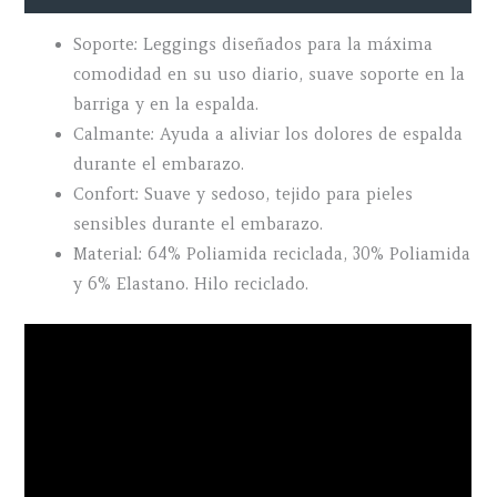
Soporte: Leggings diseñados para la máxima
comodidad en su uso diario, suave soporte en la
barriga y en la espalda.
Calmante: Ayuda a aliviar los dolores de espalda
durante el embarazo.
Confort: Suave y sedoso, tejido para pieles
sensibles durante el embarazo.
Material: 64% Poliamida reciclada, 30% Poliamida
y 6% Elastano. Hilo reciclado.