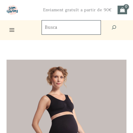
Ir
Enviament gratuït a partir de 90€
al
contenido
Buscador
de
productos