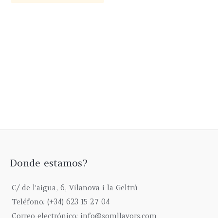
tiene
de
la
múltiples
producto
pá
variantes.
de
Las
pr
opciones
se
pueden
elegir
en
la
página
de
producto
Donde estamos?
C/ de l'aigua, 6, Vilanova i la Geltrú
Teléfono: (+34) 623 15 27 04
Correo electrónico: info@somllavors.com