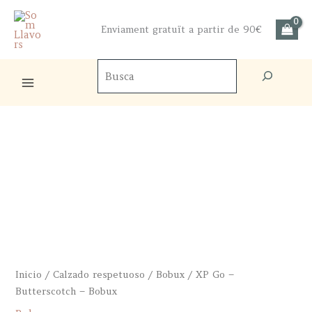
Ir
al
Enviament gratuït a partir de 90€
contenido
Buscador
de
productos
Inicio
/
Calzado respetuoso
/
Bobux
/ XP Go –
Butterscotch – Bobux