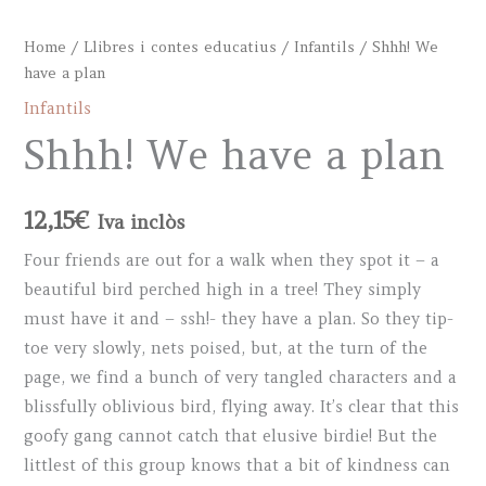
Home
/
Llibres i contes educatius
/
Infantils
/ Shhh! We
have a plan
Infantils
Shhh! We have a plan
12,15
€
Iva inclòs
Four friends are out for a walk when they spot it – a
beautiful bird perched high in a tree! They simply
must have it and – ssh!- they have a plan. So they tip-
toe very slowly, nets poised, but, at the turn of the
page, we find a bunch of very tangled characters and a
blissfully oblivious bird, flying away. It’s clear that this
goofy gang cannot catch that elusive birdie! But the
littlest of this group knows that a bit of kindness can