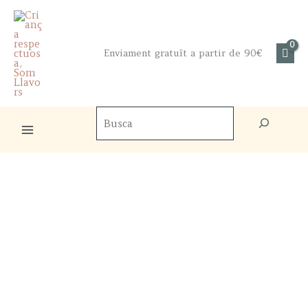
Skip
to
content
Enviament gratuït a partir de 90€
Cercador
de
productes