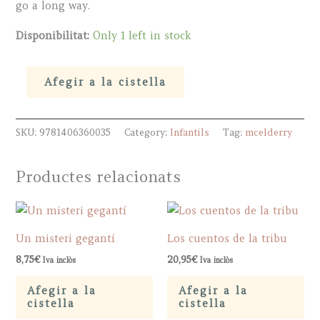
go a long way.
Disponibilitat:
Only 1 left in stock
Shhh!
Afegir a la cistella
We
have
SKU:
9781406360035
Category:
Infantils
Tag:
mcelderry
a
plan
quantity
Productes relacionats
Un misteri gegantí
Los cuentos de la tribu
8,75
€
20,95
€
Iva inclòs
Iva inclòs
Afegir a la
Afegir a la
cistella
cistella