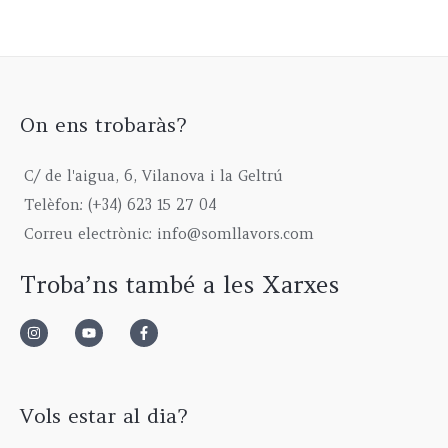
0
i
c
,
t
u
1
€
c
e
0
h
g
5
e
i
0
r
h
,
w
s
€
o
6
0
a
:
t
u
7
0
s
1
h
g
5
On ens trobaràs?
€
:
9
r
h
,
2
9
o
6
0
C/ de l'aigua, 6, Vilanova i la Geltrú
3
,
u
1
0
9
0
g
5
€
Telèfon: (+34) 623 15 27 04
,
0
h
,
Correu electrònic: info@somllavors.com
0
€
2
0
0
.
9
0
Troba’ns també a les Xarxes
€
5
€
.
,
0
0
€
Vols estar al dia?