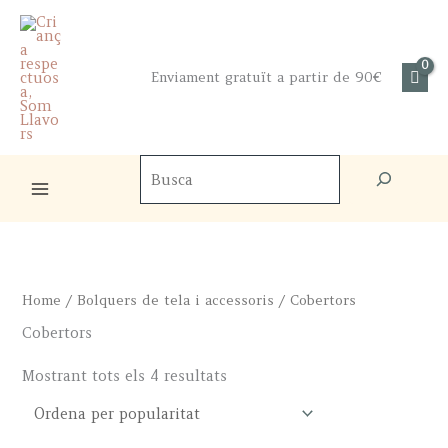
Skip
to
content
Enviament gratuït a partir de 90€
Cercador
de
productes
Home
/
Bolquers de tela i accessoris
/ Cobertors
Cobertors
Sorted
Mostrant tots els 4 resultats
by
popularity