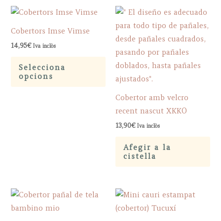
Cobertors Imse Vimse
14,95
€
Iva inclòs
This
Selecciona
product
opcions
has
Cobertor amb velcro
multiple
recent nascut XKKO
variants.
The
13,90
€
Iva inclòs
options
Afegir a la
may
cistella
be
chosen
on
the
product