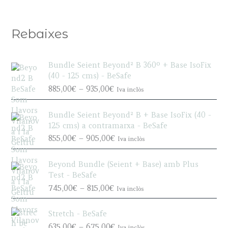
Rebaixes
Bundle Seient Beyond² B 360º + Base IsoFix
(40 - 125 cms) - BeSafe
P
885,00
€
–
935,00
€
Iva inclòs
r
i
Bundle Seient Beyond² B + Base IsoFix (40 -
c
125 cms) a contramarxa - BeSafe
e
P
855,00
€
–
905,00
€
Iva inclòs
r
r
a
i
n
Beyond Bundle (Seient + Base) amb Plus
c
g
Test - BeSafe
e
e
P
745,00
€
–
815,00
€
Iva inclòs
r
:
r
a
8
i
n
Stretch - BeSafe
8
c
g
P
635,00
€
–
675,00
€
5
Iva inclòs