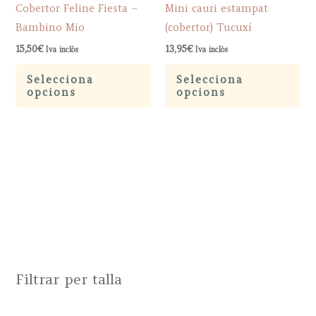
Cobertor Feline Fiesta –
Mini cauri estampat
page
Bambino Mio
(cobertor) Tucuxí
15,50
€
13,95
€
Iva inclòs
Iva inclòs
This
Th
Selecciona
Selecciona
product
pr
opcions
opcions
has
ha
multiple
mu
variants.
var
The
Th
options
op
may
ma
be
be
chosen
ch
on
on
Filtrar per talla
the
th
product
pr
page
pa