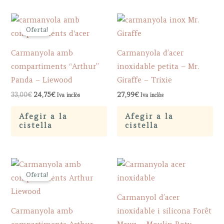
Oferta!
Carmanyola amb
Carmanyola d’acer
compartiments “Arthur”
inoxidable petita – Mr.
Panda – Liewood
Giraffe – Trixie
Original
Current
33,00
€
24,75
€
27,99
€
Iva inclòs
Iva inclòs
price
price
was:
is:
Afegir a la
Afegir a la
33,00€.
24,75€.
cistella
cistella
Oferta!
Carmanyol d’acer
Carmanyola amb
inoxidable i silicona Forêt