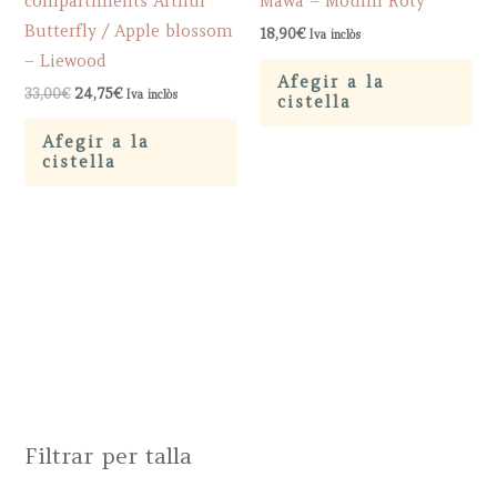
compartiments Arthur
Mawa – Moulin Roty
Butterfly / Apple blossom
18,90
€
Iva inclòs
– Liewood
Afegir a la
Original
Current
33,00
€
24,75
€
Iva inclòs
cistella
price
price
was:
is:
Afegir a la
33,00€.
24,75€.
cistella
Filtrar per talla