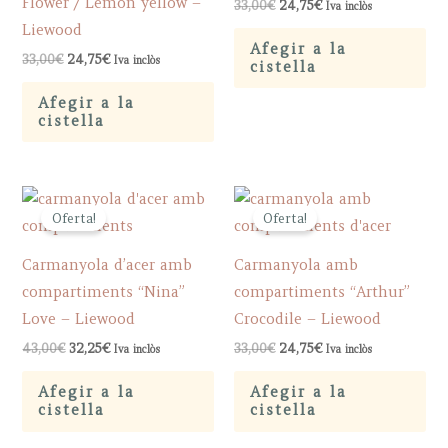
Flower / Lemon yellow –
Original
Current
33,00
€
24,75
€
Iva inclòs
price
price
Liewood
was:
is:
Afegir a la
33,00€.
24,75€.
Original
Current
33,00
€
24,75
€
Iva inclòs
cistella
price
price
was:
is:
Afegir a la
33,00€.
24,75€.
cistella
Oferta!
Oferta!
Carmanyola d’acer amb
Carmanyola amb
compartiments “Nina”
compartiments “Arthur”
Love – Liewood
Crocodile – Liewood
Original
Current
Original
Current
43,00
€
32,25
€
33,00
€
24,75
€
Iva inclòs
Iva inclòs
price
price
price
price
was:
is:
was:
is:
Afegir a la
Afegir a la
43,00€.
32,25€.
33,00€.
24,75€.
cistella
cistella