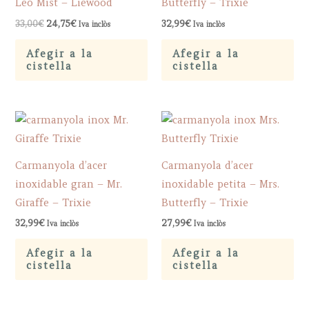
Leo Mist – Liewood
Butterfly – Trixie
Original
Current
33,00
€
24,75
€
32,99
€
Iva inclòs
Iva inclòs
price
price
was:
is:
Afegir a la
Afegir a la
33,00€.
24,75€.
cistella
cistella
Carmanyola d’acer
Carmanyola d’acer
inoxidable gran – Mr.
inoxidable petita – Mrs.
Giraffe – Trixie
Butterfly – Trixie
32,99
€
27,99
€
Iva inclòs
Iva inclòs
Afegir a la
Afegir a la
cistella
cistella