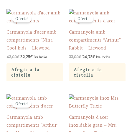
Oferta!
Oferta!
Carmanyola d’acer amb
Carmanyola amb
compartiments “Nina”
compartiments “Arthur”
Cool kids – Liewood
Rabbit – Liewood
Original
Current
Original
Current
43,00
€
32,25
€
33,00
€
24,75
€
Iva inclòs
Iva inclòs
price
price
price
price
was:
is:
was:
is:
Afegir a la
Afegir a la
43,00€.
32,25€.
33,00€.
24,75€.
cistella
cistella
Oferta!
Carmanyola amb
Carmanyola d’acer
compartiments “Arthur”
inoxidable gran – Mrs.