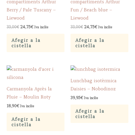
compartiments Arthur
compartiments Arthur
Berry / Pale Tuscany –
Fun / Beach blue –
Liewood
Liewood
Original
Current
Original
Current
33,00
€
24,75
€
33,00
€
24,75
€
Iva inclòs
Iva inclòs
price
price
price
price
was:
is:
was:
is:
Afegir a la
Afegir a la
33,00€.
24,75€.
33,00€.
24,75€.
cistella
cistella
Lunchbag isotèrmica
Carmanyola Après la
Daisies – Nobodinoz
Pluie – Moulin Roty
39,95
€
Iva inclòs
18,90
€
Iva inclòs
Afegir a la
cistella
Afegir a la
cistella