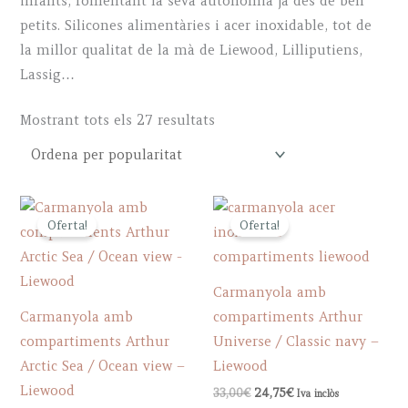
infants, fomentant la seva autonomia ja des de ben
petits. Silicones alimentàries i acer inoxidable, tot de
la millor qualitat de la mà de Liewood, Lilliputiens,
Lassig…
Sorted
Mostrant tots els 27 resultats
by
popularity
Oferta!
Oferta!
Carmanyola amb
Carmanyola amb
compartiments Arthur
compartiments Arthur
Universe / Classic navy –
Arctic Sea / Ocean view –
Liewood
Liewood
Original
Current
33,00
€
24,75
€
Iva inclòs
price
price