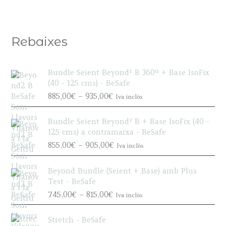
Rebaixes
Bundle Seient Beyond² B 360º + Base IsoFix
(40 - 125 cms) - BeSafe
P
885,00
€
–
935,00
€
Iva inclòs
r
i
Bundle Seient Beyond² B + Base IsoFix (40 -
c
125 cms) a contramarxa - BeSafe
e
P
855,00
€
–
905,00
€
Iva inclòs
r
r
a
i
n
Beyond Bundle (Seient + Base) amb Plus
c
g
Test - BeSafe
e
e
P
745,00
€
–
815,00
€
Iva inclòs
r
:
r
a
8
i
n
Stretch - BeSafe
8
c