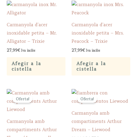
Carmanyola d’acer
Carmanyola d’acer
inoxidable petita – Mr.
inoxidable petita – Mrs.
Alligator – Trixie
Peacock – Trixie
27,99
€
27,99
€
Iva inclòs
Iva inclòs
Afegir a la
Afegir a la
cistella
cistella
Oferta!
Oferta!
Carmanyola amb
Carmanyola amb
compartiments Arthur
compartiments Arthur
Dream – Liewood