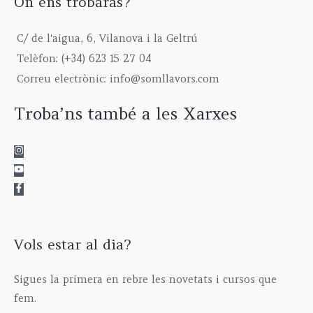
On ens trobaràs?
h
5
u
:
9
6
r
,
g
2
9
7
o
0
h
3
,
C/ de l'aigua, 6, Vilanova i la Geltrú
5
u
0
6
9
0
Telèfon: (+34) 623 15 27 04
,
g
€
1
,
0
0
h
Correu electrònic: info@somllavors.com
5
0
€
0
2
,
0
.
€
9
Troba’ns també a les Xarxes
0
€
5
0
.
,
€
0
0
€
Vols estar al dia?
Sigues la primera en rebre les novetats i cursos que
fem.