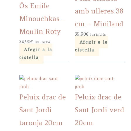
Ós Emile
amb ulleres 38
Minouchkas –
cm – Miniland
Moulin Roty
39,90
€
Iva inclòs
34,90
€
Afegir a la
Iva inclòs
Afegir a la
cistella
cistella
Peluix drac de
Peluix drac de
Sant Jordi
Sant Jordi verd
taronja 20cm
20cm