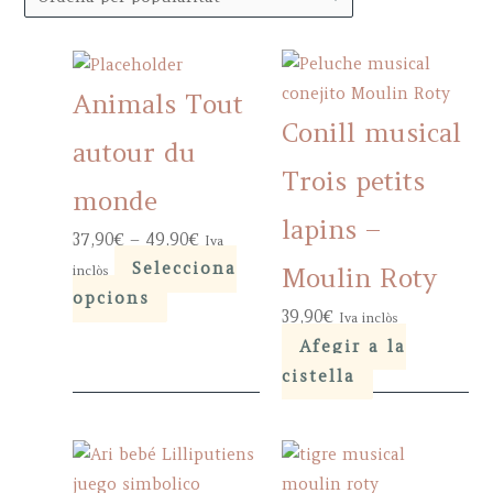
popularity
Animals Tout
Conill musical
autour du
Trois petits
monde
lapins –
Price
37,90
€
–
49,90
€
Iva
range:
Selecciona
inclòs
Moulin Roty
This
37,90€
opcions
39,90
€
Iva inclòs
product
through
Afegir a la
has
49,90€
cistella
multiple
variants.
The
options