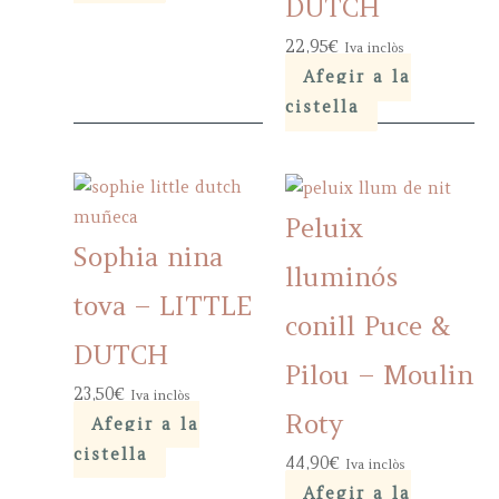
DUTCH
22,95
€
Iva inclòs
Afegir a la
cistella
Peluix
Sophia nina
lluminós
tova – LITTLE
conill Puce &
DUTCH
Pilou – Moulin
23,50
€
Iva inclòs
Roty
Afegir a la
cistella
44,90
€
Iva inclòs
Afegir a la