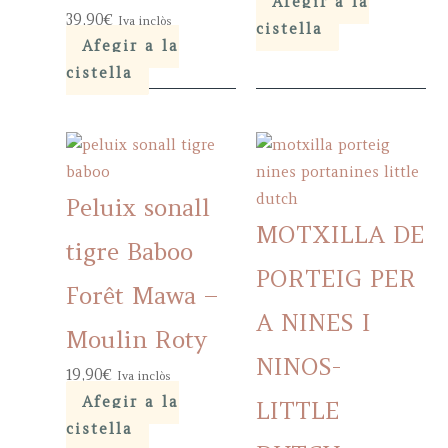
Afegir a la
39,90
€
Iva inclòs
cistella
Afegir a la
cistella
Peluix sonall
MOTXILLA DE
tigre Baboo
PORTEIG PER
Forêt Mawa –
A NINES I
Moulin Roty
NINOS-
19,90
€
Iva inclòs
Afegir a la
LITTLE
cistella