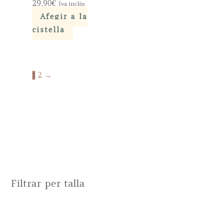
29,90
€
Iva inclòs
Afegir a la
cistella
1
2
→
Filtrar per talla