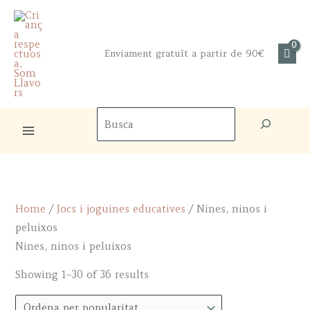
Skip
to
content
Enviament gratuït a partir de 90€
Cercador
de
productes
Home
/
Jocs i joguines educatives
/ Nines, ninos i
peluixos
Nines, ninos i peluixos
Sorted
Showing 1–30 of 36 results
by