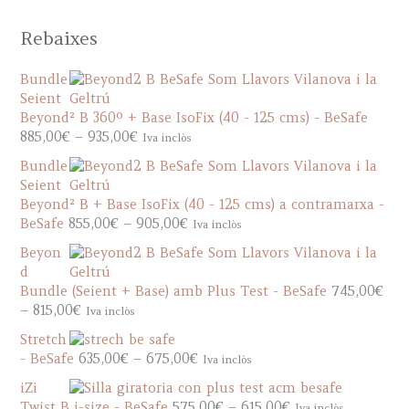
Rebaixes
Bundle
Seient
Beyond² B 360º + Base IsoFix (40 - 125 cms) - BeSafe
P
885,00
€
–
935,00
€
Iva inclòs
r
Bundle
i
Seient
c
Beyond² B + Base IsoFix (40 - 125 cms) a contramarxa -
e
P
BeSafe
855,00
€
–
905,00
€
Iva inclòs
r
r
a
Beyon
i
n
d
c
g
Bundle (Seient + Base) amb Plus Test - BeSafe
745,00
€
e
e
P
–
815,00
€
Iva inclòs
r
:
r
a
Stretch
8
i
n
P
- BeSafe
635,00
€
–
675,00
€
Iva inclòs
8
c
g
r
5
e
iZi
e
i
,
r
P
Twist B i-size - BeSafe
575,00
€
–
615,00
€
Iva inclòs