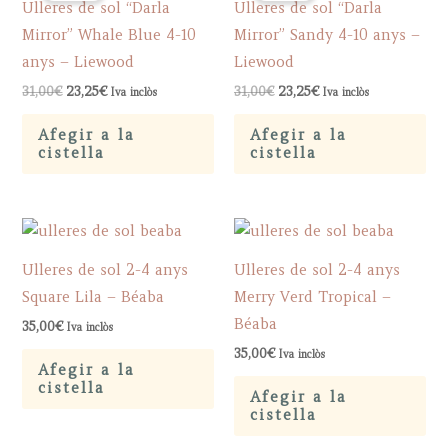
Ulleres de sol “Darla
Ulleres de sol “Darla
Mirror” Whale Blue 4-10
Mirror” Sandy 4-10 anys –
anys – Liewood
Liewood
Original
Current
Original
Current
31,00
€
23,25
€
31,00
€
23,25
€
Iva inclòs
Iva inclòs
price
price
price
price
was:
is:
was:
is:
Afegir a la
Afegir a la
31,00€.
23,25€.
31,00€.
23,25€.
cistella
cistella
Ulleres de sol 2-4 anys
Ulleres de sol 2-4 anys
Square Lila – Béaba
Merry Verd Tropical –
Béaba
35,00
€
Iva inclòs
35,00
€
Iva inclòs
Afegir a la
cistella
Afegir a la
cistella