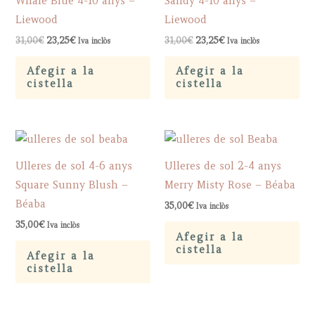
Whale Blue 4-10 anys –
Sandy 4-10 anys –
Liewood
Liewood
Original
Current
Original
Current
31,00
€
23,25
€
31,00
€
23,25
€
Iva inclòs
Iva inclòs
price
price
price
price
was:
is:
was:
is:
Afegir a la
Afegir a la
31,00€.
23,25€.
31,00€.
23,25€.
cistella
cistella
Ulleres de sol 4-6 anys
Ulleres de sol 2-4 anys
Square Sunny Blush –
Merry Misty Rose – Béaba
Béaba
35,00
€
Iva inclòs
35,00
€
Iva inclòs
Afegir a la
cistella
Afegir a la
cistella