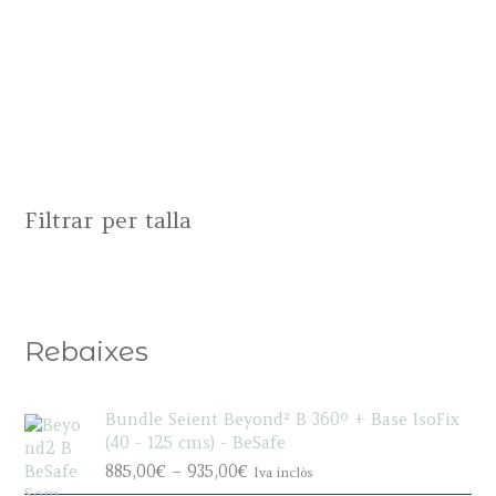
Filtrar per talla
Rebaixes
Bundle Seient Beyond² B 360º + Base IsoFix
(40 - 125 cms) - BeSafe
P
885,00
€
–
935,00
€
Iva inclòs
r