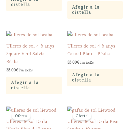
29,00€.
21,75€.
was:
is:
cistella
Afegir a la
31,00€.
23,25€.
cistella
Ulleres de sol 4-6 anys
Ulleres de sol 4-6 anys
Square Verd Salvia –
Casual Blau – Béaba
Béaba
35,00
€
Iva inclòs
35,00
€
Iva inclòs
Afegir a la
cistella
Afegir a la
cistella
Oferta!
Oferta!
Ulleres de sol Darla
Ulleres de sol Darla Bear