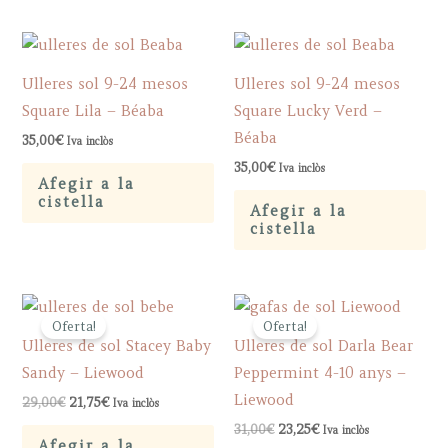
Ulleres sol 9-24 mesos
Ulleres sol 9-24 mesos
Square Lila – Béaba
Square Lucky Verd –
Béaba
35,00
€
Iva inclòs
35,00
€
Iva inclòs
Afegir a la
cistella
Afegir a la
cistella
Oferta!
Oferta!
Ulleres de sol Stacey Baby
Ulleres de sol Darla Bear
Sandy – Liewood
Peppermint 4-10 anys –
Liewood
Original
Current
29,00
€
21,75
€
Iva inclòs
price
price
Original
Current
31,00
€
23,25
€
Iva inclòs
was:
is:
price
price
Afegir a la