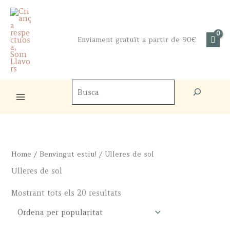
Skip
to
content
Enviament gratuït a partir de 90€
Cercador
de
productes
Home
/
Benvingut estiu!
/ Ulleres de sol
Ulleres de sol
Sorted
Mostrant tots els 20 resultats
by
popularity