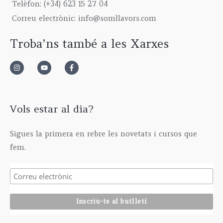
9
0
g
5
€
Telèfon: (+34) 623 15 27 04
,
0
h
,
Correu electrònic: info@somllavors.com
0
€
2
0
0
.
9
0
Troba’ns també a les Xarxes
€
5
€
.
,
0
0
€
Vols estar al dia?
Sigues la primera en rebre les novetats i cursos que
fem.