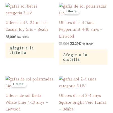
Oferta!
Ulleres sol 9-24 mesos
Ulleres de sol Darla
Casual Joy Gris – Béaba
Peppermint 4-10 anys –
Liewood
35,00
€
Iva inclòs
Original
Current
31,00
€
23,25
€
Iva inclòs
price
price
Afegir a la
was:
is:
cistella
Afegir a la
31,00€.
23,25€.
cistella
Oferta!
Ulleres de sol Darla
Ulleres de sol 2-4 anys
Whale blue 4-10 anys –
Square Bright Verd fumat
Liewood
– Béaba