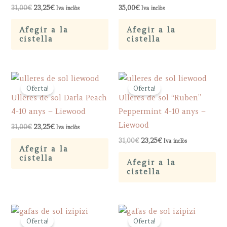
Original
Current
31,00
€
23,25
€
35,00
€
Iva inclòs
Iva inclòs
price
price
was:
is:
Afegir a la
Afegir a la
31,00€.
23,25€.
cistella
cistella
Oferta!
Oferta!
Ulleres de sol Darla Peach
Ulleres de sol “Ruben”
4-10 anys – Liewood
Peppermint 4-10 anys –
Liewood
Original
Current
31,00
€
23,25
€
Iva inclòs
price
price
Original
Current
31,00
€
23,25
€
Iva inclòs
was:
is:
price
price
Afegir a la
31,00€.
23,25€.
was:
is:
cistella
Afegir a la
31,00€.
23,25€.
cistella
Oferta!
Oferta!