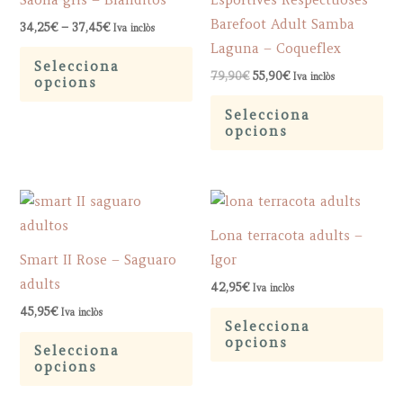
Saona gris – Blanditos
Esportives Respectuoses
options
op
Barefoot Adult Samba
Price
34,25
€
–
37,45
€
Iva inclòs
may
ma
range:
Laguna – Coqueflex
This
34,25€
be
be
Selecciona
through
Original
Current
product
79,90
€
55,90
€
Iva inclòs
opcions
chosen
ch
37,45€
price
price
has
Th
was:
is:
on
on
Selecciona
79,90€.
55,90€.
multiple
pr
opcions
the
th
variants.
ha
product
pr
The
mu
page
pa
options
var
may
Th
Lona terracota adults –
be
op
Smart II Rose – Saguaro
Igor
chosen
ma
adults
42,95
€
Iva inclòs
on
be
Th
45,95
€
Iva inclòs
the
ch
Selecciona
This
pr
opcions
product
on
Selecciona
product
ha
opcions
page
th
has
mu
pr