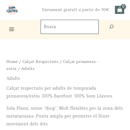
Skip
Enviament gratuït a partir de 90€
to
content
Cercador
de
productes
Home
/
Calçat Respectuós
/
Calçat primavera -
estiu
/ Adults
Adults
Calçat respectuós per adults de temporada
primavera/estiu. 100% Barefoot. 100% Som Llavors.
Sola Plana, sense “drop”. Molt flexibles per la zona dels
metatarsians. Punta ampla per permetre el lliure
moviment dels dits.