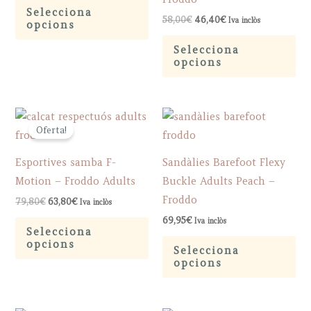
This
63,90€
on
ch
Selecciona
through
Original
Current
product
58,00
€
46,40
€
Iva inclòs
opcions
the
on
85,90€
price
price
has
Th
was:
is:
product
th
Selecciona
58,00€.
46,40€.
multiple
pr
opcions
page
pr
variants.
ha
pa
The
mu
options
var
Oferta!
may
Th
be
op
Esportives samba F-
Sandàlies Barefoot Flexy
chosen
ma
Motion – Froddo Adults
Buckle Adults Peach –
on
be
Froddo
Original
Current
79,80
€
63,80
€
Iva inclòs
the
ch
price
price
This
69,95
€
Iva inclòs
was:
is:
product
on
Selecciona
79,80€.
63,80€.
product
Th
opcions
page
th
Selecciona
has
pr
opcions
pr
multiple
ha
pa
variants.
mu