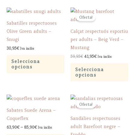
multiple
var
pa
variants.
Th
Oferta!
The
op
Sabatilles respectuoses
options
ma
Olive Green adults –
Calçat respectuós esportiu
may
be
Snugi
per adults – Beig Verd –
be
ch
Mustang
30,95
€
Iva inclòs
chosen
on
Original
Current
This
59,95
€
41,95
€
Iva inclòs
on
th
price
price
Selecciona
product
Th
was:
is:
opcions
the
pr
Selecciona
59,95€.
41,95€.
has
pr
opcions
product
pa
multiple
ha
page
variants.
mu
The
var
Oferta!
options
Th
Sabates Suede Arena –
may
op
Coqueflex
Sandàlies respectuoses
be
ma
adult Barefoot negre –
Price
63,90
€
–
85,90
€
Iva inclòs
chosen
be
range:
Froddo