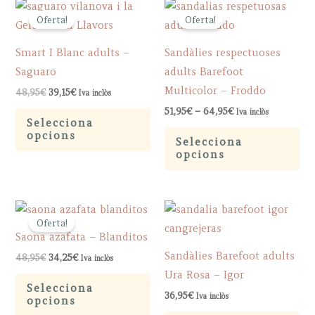
The
var
Oferta!
Oferta!
options
Th
may
op
Smart I Blanc adults –
Sandàlies respectuoses
be
ma
Saguaro
adults Barefoot
chosen
be
Multicolor – Froddo
Original
Current
48,95
€
39,15
€
Iva inclòs
on
ch
price
price
Price
This
51,95
€
–
64,95
€
Iva inclòs
was:
is:
the
on
range:
Selecciona
48,95€.
39,15€.
product
Th
51,95€
opcions
product
th
Selecciona
through
has
pr
opcions
page
pr
64,95€
multiple
ha
pa
variants.
mu
The
var
Oferta!
options
Th
Saona azafata – Blanditos
may
op
Sandàlies Barefoot adults
Original
Current
48,95
€
34,25
€
Iva inclòs
be
ma
price
price
Ura Rosa – Igor
This
was:
is:
chosen
be
Selecciona
48,95€.
34,25€.
product
36,95
€
Iva inclòs
opcions
on
ch
has
Th