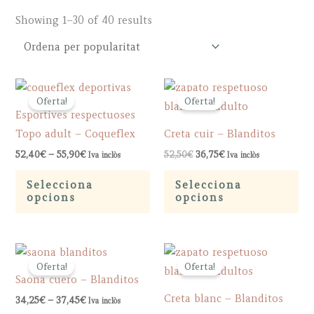
Sorted
Showing 1–30 of 40 results
by
popularity
Oferta!
Oferta!
Esportives respectuoses
Topo adult – Coqueflex
Creta cuir – Blanditos
Price
Original
Current
52,40
€
–
55,90
€
52,50
€
36,75
€
Iva inclòs
Iva inclòs
range:
price
price
This
Th
52,40€
was:
is:
Selecciona
Selecciona
through
52,50€.
36,75€.
product
pr
opcions
opcions
55,90€
has
ha
multiple
mu
variants.
var
Oferta!
Oferta!
The
Th
Saona cuero – Blanditos
options
op
Creta blanc – Blanditos
Price
34,25
€
–
37,45
€
Iva inclòs
may
ma
range: