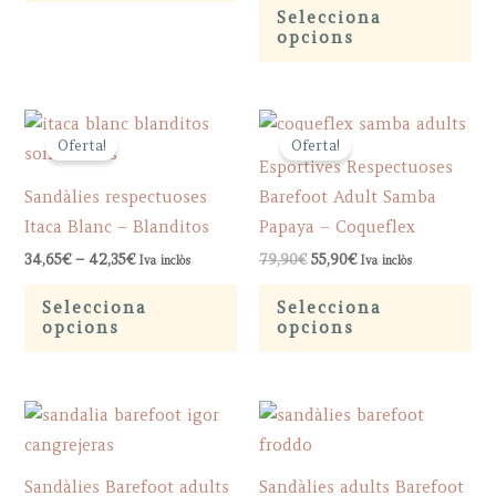
the
on
Selecciona
multiple
pr
opcions
product
th
variants.
ha
page
pr
The
mu
pa
options
var
Oferta!
Oferta!
may
Th
Esportives Respectuoses
be
op
Sandàlies respectuoses
Barefoot Adult Samba
chosen
ma
Itaca Blanc – Blanditos
Papaya – Coqueflex
on
be
Price
Original
Current
34,65
€
–
42,35
€
79,90
€
55,90
€
Iva inclòs
Iva inclòs
the
ch
range:
price
price
This
Th
34,65€
was:
is:
product
on
Selecciona
Selecciona
through
79,90€.
55,90€.
product
pr
opcions
opcions
page
th
42,35€
has
ha
pr
multiple
mu
pa
variants.
var
The
Th
options
op
Sandàlies Barefoot adults
Sandàlies adults Barefoot