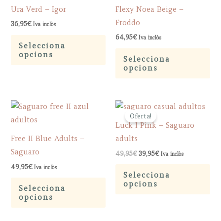
may
ma
Ura Verd – Igor
Flexy Noea Beige –
be
be
Froddo
36,95
€
Iva inclòs
chosen
ch
This
64,95
€
Iva inclòs
on
on
Selecciona
product
Th
opcions
the
th
Selecciona
has
pr
opcions
product
pr
multiple
ha
page
pa
variants.
mu
The
var
Oferta!
options
Th
Luck I Pink – Saguaro
may
op
Free II Blue Adults –
adults
be
ma
Saguaro
Original
Current
49,95
€
39,95
€
Iva inclòs
chosen
be
price
price
Th
49,95
€
Iva inclòs
was:
is:
on
ch
Selecciona
49,95€.
39,95€.
This
pr
opcions
the
on
Selecciona
product
ha
opcions
product
th
has
mu
page
pr
multiple
var