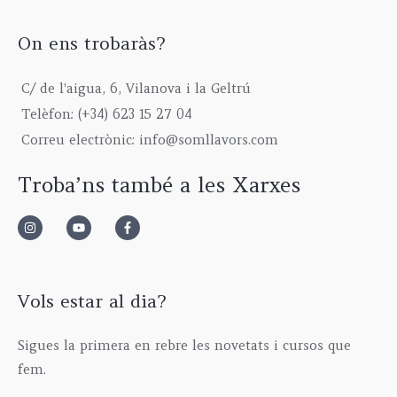
0
a
:
t
u
7
0
s
1
h
g
5
On ens trobaràs?
€
:
9
r
h
,
2
9
o
6
0
C/ de l'aigua, 6, Vilanova i la Geltrú
3
,
u
1
0
9
0
g
5
€
Telèfon: (+34) 623 15 27 04
,
0
h
,
Correu electrònic: info@somllavors.com
0
€
2
0
0
.
9
0
Troba’ns també a les Xarxes
€
5
€
.
,
0
0
€
Vols estar al dia?
Sigues la primera en rebre les novetats i cursos que
fem.