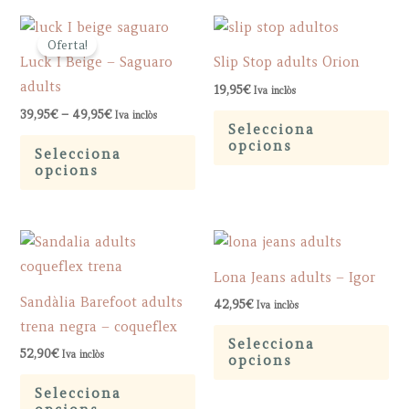
pa
variants.
Th
Oferta!
The
op
Luck I Beige – Saguaro
Slip Stop adults Orion
options
ma
adults
19,95
€
Iva inclòs
may
be
Price
Th
39,95
€
–
49,95
€
Iva inclòs
be
ch
range:
Selecciona
This
pr
39,95€
opcions
chosen
on
Selecciona
through
product
ha
opcions
on
th
49,95€
has
mu
the
pr
multiple
var
product
pa
variants.
Th
page
The
op
Lona Jeans adults – Igor
options
ma
Sandàlia Barefoot adults
42,95
€
Iva inclòs
may
be
trena negra – coqueflex
Th
be
ch
Selecciona
pr
52,90
€
Iva inclòs
opcions
chosen
on
This
ha
on
th
Selecciona
product
mu