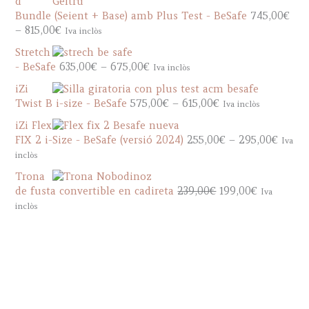
d
c
g
Bundle (Seient + Base) amb Plus Test - BeSafe
745,00
€
e
e
P
–
815,00
€
Iva inclòs
r
:
r
a
Stretch
8
i
n
P
- BeSafe
635,00
€
–
675,00
€
Iva inclòs
8
c
g
r
5
e
iZi
e
i
,
r
P
Twist B i-size - BeSafe
575,00
€
–
615,00
€
Iva inclòs
:
c
0
a
r
8
e
iZi Flex
0
n
i
5
r
P
FIX 2 i-Size - BeSafe (versió 2024)
255,00
€
–
295,00
€
Iva
€
g
c
5
a
r
inclòs
t
e
e
,
n
i
h
:
r
Trona
0
g
c
r
7
a
O
C
de fusta convertible en cadireta
239,00
€
199,00
€
Iva
0
e
e
o
4
n
r
u
inclòs
€
:
r
u
5
g
i
r
t
6
a
g
,
e
g
r
h
3
n
h
0
:
i
e
r
5
g
9
0
5
n
n
o
,
e
3
€
7
a
t
u
0
:
5
t
5
l
p
g
0
2
,
h
,
p
r