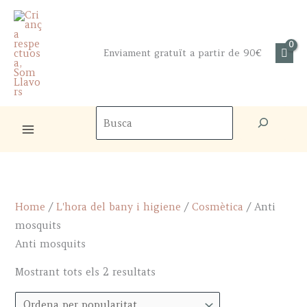
Skip
to
content
Enviament gratuït a partir de 90€
Cercador
de
productes
Home
/
L'hora del bany i higiene
/
Cosmètica
/ Anti
mosquits
Anti mosquits
Sorted
Mostrant tots els 2 resultats
by