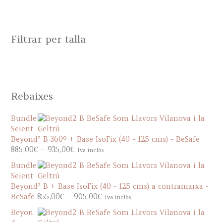
Filtrar per talla
Rebaixes
Bundle
Seient
Beyond² B 360º + Base IsoFix (40 - 125 cms) - BeSafe
P
885,00
€
–
935,00
€
Iva inclòs
r
Bundle
i
Seient
c
Beyond² B + Base IsoFix (40 - 125 cms) a contramarxa -
e
P
BeSafe
855,00
€
–
905,00
€
Iva inclòs
r
r
a
Beyon
i
n