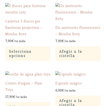
Caixetes 3 discos per
llanterna projectora –
Els meteorits fluorescents
Moulin Roty
– Moulin Roty
7,90
€
7,90
€
Iva inclòs
Iva inclòs
This
Selecciona
Afegir a la
product
opcions
cistella
has
multiple
variants.
The
Cotxes d’aigua – Plan
Espirals màgics
options
Toys
6,90
€
Iva inclòs
may
17,90
€
Iva inclòs
be
Afegir a la
This
cistella
chosen