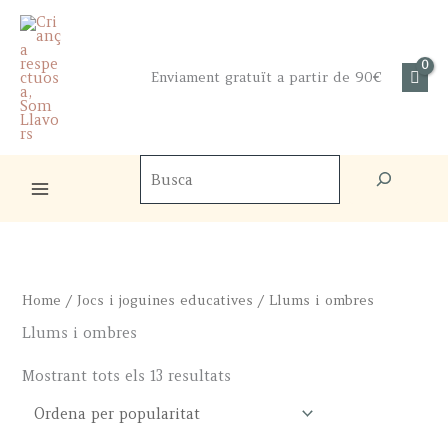
Skip
to
content
Enviament gratuït a partir de 90€
Cercador
de
productes
Home
/
Jocs i joguines educatives
/ Llums i ombres
Llums i ombres
Sorted
Mostrant tots els 13 resultats
by
popularity