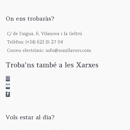
,
w
s
€
o
6
0
a
:
t
u
7
0
s
1
h
g
5
On ens trobaràs?
€
:
9
r
h
,
2
9
o
6
0
C/ de l'aigua, 6, Vilanova i la Geltrú
3
,
u
1
0
9
0
g
5
€
Telèfon: (+34) 623 15 27 04
,
0
h
,
Correu electrònic: info@somllavors.com
0
€
2
0
0
.
9
0
Troba’ns també a les Xarxes
€
5
€
.
,
0
0
€
Vols estar al dia?