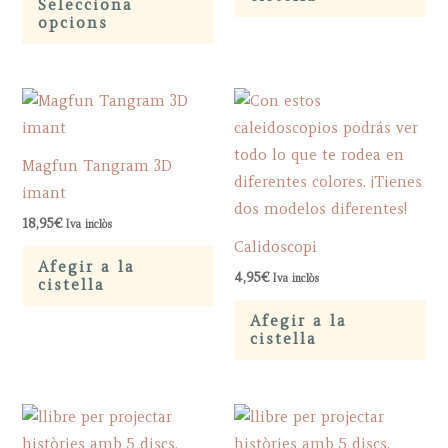
Selecciona
product
opcions
on
has
the
multiple
product
variants.
page
The
options
Magfun Tangram 3D
may
imant
be
18,95
€
Iva inclòs
chosen
Calidoscopi
on
Afegir a la
4,95
€
Iva inclòs
cistella
the
product
Afegir a la
cistella
page