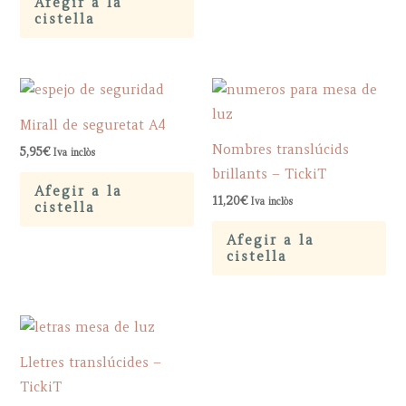
Afegir a la
cistella
Mirall de seguretat A4
Nombres translúcids
5,95
€
Iva inclòs
brillants – TickiT
Afegir a la
11,20
€
Iva inclòs
cistella
Afegir a la
cistella
Lletres translúcides –
TickiT