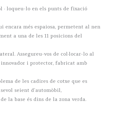
l · loqueu-lo en els punts de fixació
ui encara més espaiosa, permetent al nen
ent a una de les 11 posicions del
teral. Assegureu-vos de col·locar-lo al
s innovador i protector, fabricat amb
blema de les cadires de cotxe que es
sevol seient d’automòbil,
de la base és dins de la zona verda.