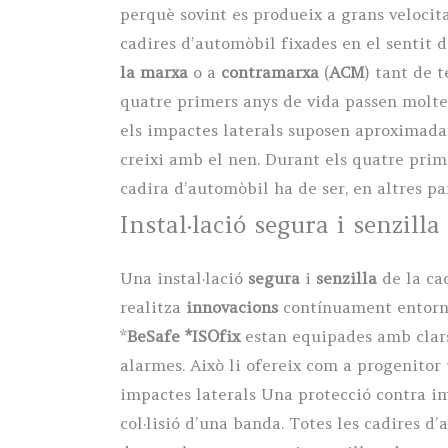
perquè sovint es produeix a grans velocita
cadires d’automòbil fixades en el sentit 
la marxa
o a
contramarxa
(
ACM
) tant de 
quatre primers anys de vida passen moltes 
els impactes laterals suposen aproximada
creixi amb el nen. Durant els quatre prim
cadira d’automòbil ha de ser, en altres pa
Instal·lació segura i senzilla
Una instal·lació
segura
i
senzilla
de la cad
realitza
innovacions
contínuament entorn d
*
BeSafe *ISOfix
estan equipades amb clars
alarmes. Això li ofereix com a progenitor
impactes laterals Una protecció contra im
col·lisió d’una banda. Totes les cadires 