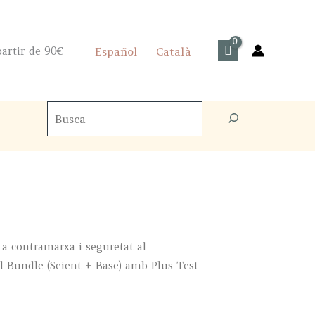
artir de 90€
Español
Català
Cercador
de
productes
 a contramarxa i seguretat al
 Bundle (Seient + Base) amb Plus Test –