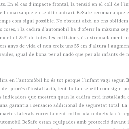
ts. En el cas d’impacte frontal, la tensió en el coll de l
de la marxa que en sentit contrari. BeSafe recomana que e
temps com sigui possible. No obstant això, no ens oblidem 
coses, i la cadira d’automòbil ha d’oferir la màxima segu
ment el 25% de totes les col·lisions, és extremadament i
ers anys de vida el nen creix uns 55 cm d’altura i augme
raules, igual de bona per al nadó que per als infants de m
ira en l’automòbil ho és tot perquè l’infant vagi segur.
B
el procés d’instal·lació, fent-lo tan senzill com sigui p
 indicadors que mostren quan la cadira està instal·lada
 una garantia i sensació addicional de seguretat total. L
pactes laterals correctament col·locada redueix la càrreg
d’automòbil BeSafe estan equipades amb protecció davant i