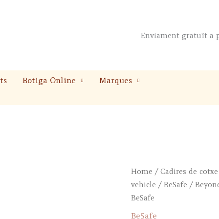
Enviament gratuït a p
ts
Botiga Online
Marques
Home
/
Cadires de cotxe
vehicle
/
BeSafe
/ Beyond
BeSafe
BeSafe