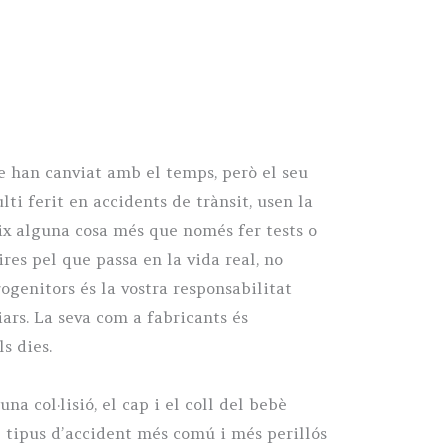
e han canviat amb el temps, però el seu
ti ferit en accidents de trànsit, usen la
eix alguna cosa més que només fer tests o
res pel que passa en la vida real, no
ogenitors és la vostra responsabilitat
iars. La seva com a fabricants és
ls dies.
 col·lisió, el cap i el coll del bebè
l tipus d’accident més comú i més perillós