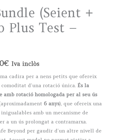
undle (Seient +
b Plus Test –
Price
00
€
Iva inclòs
range:
ima cadira per a nens petits que ofereix
 comoditat d’una rotació única.
És la
745,00€
xe amb rotació homologada per al seu ús
through
(aproximadament
6 anys
), que ofereix una
at inigualables amb un mecanisme de
815,00€
per a un ús prolongat a contramarxa.
afe Beyond per gaudir d’un altre nivell de
itat. Aquest model no permet viatjar a