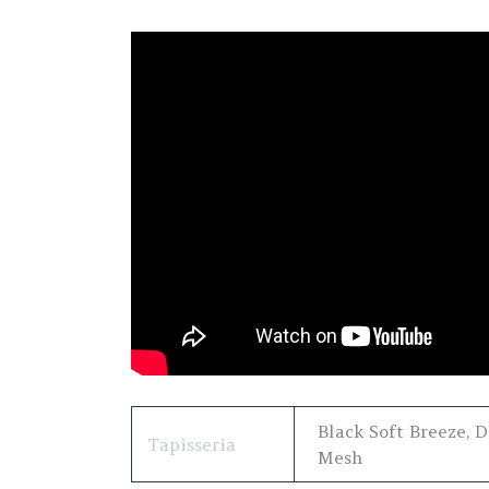
Black Soft Breeze, 
Tapisseria
Mesh