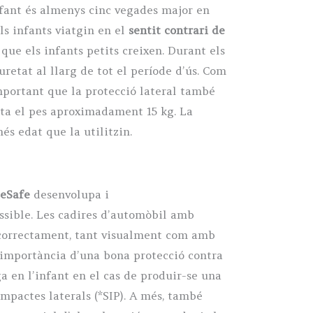
’infant és almenys cinc vegades major en
ls infants viatgin en el
sentit contrari de
que els infants petits creixen. Durant els
retat al llarg de tot el període d’ús. Com
mportant que la protecció lateral també
nta el pes aproximadament 15 kg. La
és edat que la utilitzin.
eSafe
desenvolupa i
ossible. Les cadires d’automòbil amb
 correctament, tant visualment com amb
a importància d’una bona protecció contra
a en l’infant en el cas de produir-se una
mpactes laterals (*SIP). A més, també