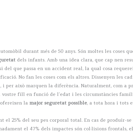
utomòbil durant més de 50 anys. Són moltes les coses qu
guretat
dels infants. Amb una idea clara, que cap nen resul
si del que passa en un accident real, la qual cosa requer
icació. No fan les coses com els altres. Dissenyen les cadi
, i per això marquen la diferència. Naturalment, com a pr
 vostre fill en funció de l’edat i les circumstàncies famil
 ofereixen la
major seguretat possible
, a tota hora i tots e
l 25% del seu pes corporal total. En cas de produir-se una
adament el 47% dels impactes són col·lisions frontals, e