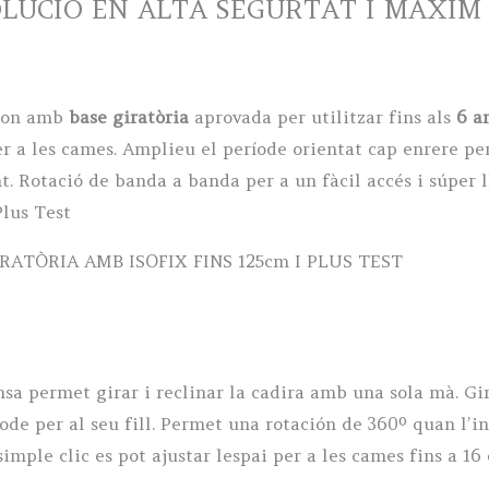
OLUCIÓ EN ALTA SEGURTAT I MÀXIM 
 mon amb
base giratòria
aprovada per utilitzar fins als
6 a
per a les cames. Amplieu el període orientat cap enrere pe
 Rotació de banda a banda per a un fàcil accés i súper l
lus Test
RATÒRIA AMB ISOFIX FINS 125cm I PLUS TEST
sa permet girar i reclinar la cadira amb una sola mà. Gir
de per al seu fill. Permet una rotación de 360º quan l’inf
mple clic es pot ajustar lespai per a les cames fins a 16