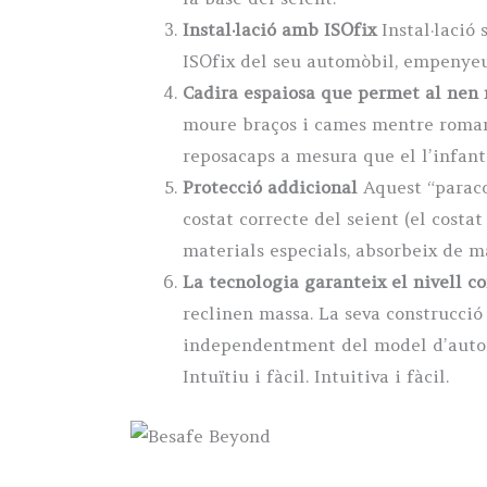
Instal·lació amb ISOfix
Instal·lació
ISOfix del seu automòbil, empenyeu-l
Cadira espaiosa que permet al nen 
moure braços i cames mentre roman 
reposacaps a mesura que el l’infant 
Protecció addicional
Aquest “paracop
costat correcte del seient (el costa
materials especials, absorbeix de m
La tecnologia garanteix el nivell co
reclinen massa. La seva construcció
independentment del model d’automòb
Intuïtiu i fàcil. Intuitiva i fàcil.