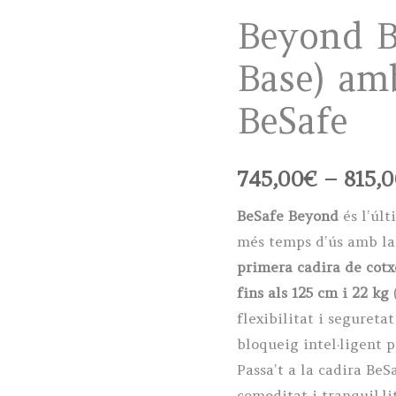
Beyond B
Base) am
BeSafe
745,00
€
–
815,
BeSafe Beyond
és l’últ
més temps d’ús amb la
primera cadira de cot
fins als 125 cm i 22 kg
flexibilitat i seguret
bloqueig intel·ligent 
Passa’t a la cadira BeS
comoditat i tranquil·l