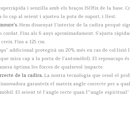
 superràpida i senzilla amb els braços ISOfix de la base. Co
o cap al seient i ajusteu la pota de suport, i llest.
moure’s.
Hem dissenyat l’interior de la cadira perquè sig
cordat. Fins als 6 anys aproximadament. S’ajusta ràpidam
creix. Fins a 125 cm.
s” addicional protegirà un 20% més en cas de col·lisió la
t que mira cap a la porta de l’automòbil). El reposacaps é
anera òptima les forces de qualsevol impacte.
rrecte de la cadira.
La nostra tecnologia que resol el pro
 innovadora garanteix el mateix angle correcte per a qual
il. El seient té l’angle recte quan l'”angle espiritual” 