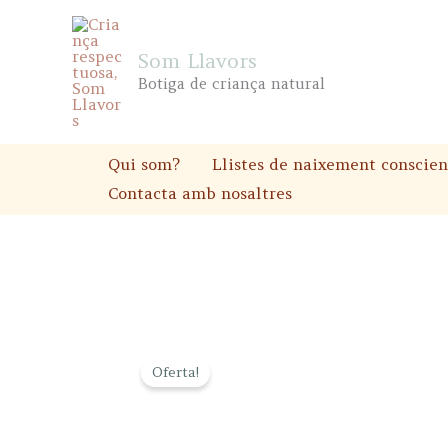
Skip
to
Som Llavors
content
Botiga de criança natural
Qui som?
Llistes de naixement conscien
Contacta amb nosaltres
Oferta!