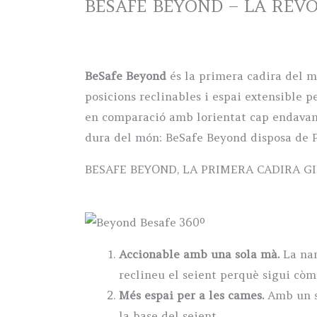
BESAFE BEYOND – LA REV
BeSafe Beyond
és la primera cadira del
posicions reclinables i espai extensible 
en comparació amb lorientat cap endavant.
dura del món: BeSafe Beyond disposa de P
BESAFE BEYOND, LA PRIMERA CADIRA GI
Accionable amb una sola mà.
La nan
reclineu el seient perquè sigui còmo
Més espai per a les cames.
Amb un si
la base del seient.