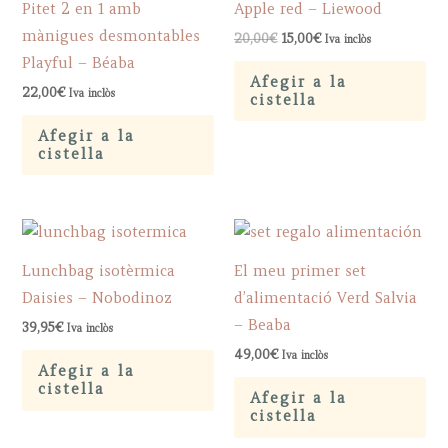
Pitet 2 en 1 amb
Apple red – Liewood
mànigues desmontables
Original
Current
20,00
€
15,00
€
Iva inclòs
price
price
Playful – Béaba
was:
is:
Afegir a la
20,00€.
15,00€.
22,00
€
Iva inclòs
cistella
Afegir a la
cistella
Lunchbag isotèrmica
El meu primer set
Daisies – Nobodinoz
d’alimentació Verd Salvia
– Beaba
39,95
€
Iva inclòs
49,00
€
Iva inclòs
Afegir a la
cistella
Afegir a la
cistella