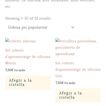
ambient. De silicona, acer inoxidable, amb ventoses,
etc.
Sorted
Showing 1–30 of 32 results
by
popularity
Set coberts
d’aprenentatge de silicona
Menta
Set coberts
d’aprenentatge de silicona
7,50
€
Iva inclòs
Gris
Afegir a la
7,50
€
Iva inclòs
cistella
Afegir a la
cistella