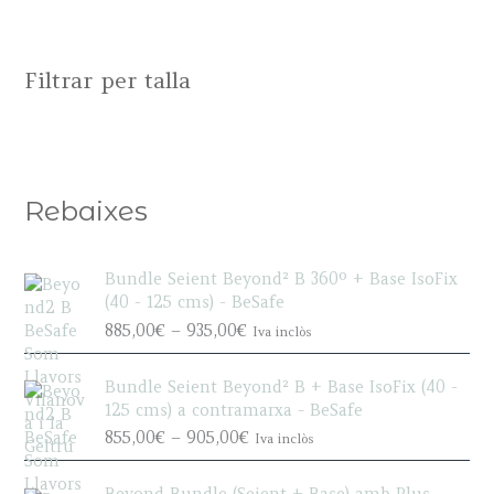
Filtrar per talla
Rebaixes
Bundle Seient Beyond² B 360º + Base IsoFix
(40 - 125 cms) - BeSafe
P
885,00
€
–
935,00
€
Iva inclòs
r
i
Bundle Seient Beyond² B + Base IsoFix (40 -
c
125 cms) a contramarxa - BeSafe
e
P
855,00
€
–
905,00
€
Iva inclòs
r
r
a
i
n
Beyond Bundle (Seient + Base) amb Plus