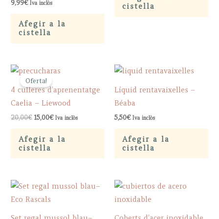
9,99
€
Iva inclòs
cistella
on
th
Afegir a la
cistella
pr
pa
Oferta!
4 culleres d’aprenentatge
Líquid rentavaixelles –
Caelia – Liewood
Béaba
Original
Current
20,00
€
15,00
€
5,50
€
Iva inclòs
Iva inclòs
price
price
was:
is:
Afegir a la
Afegir a la
20,00€.
15,00€.
cistella
cistella
Set regal mussol blau–
Coberts d’acer inoxidable