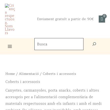
Skip
to
content
Enviament gratuït a partir de 90€
Cercador
de
productes
Home
/
Alimentació
/ Coberts i accessoris
Coberts i accessoris
Canyetes, carmanyoles, porta snacks, coberts i altres
accesspris per a l’alimentació complementària de
materials respectuosos amb els infants i amb el medi