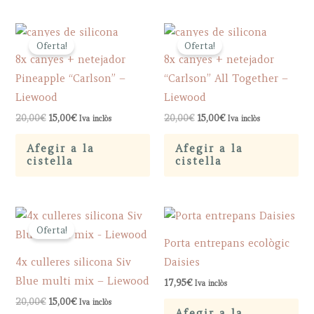
Oferta!
Oferta!
8x canyes + netejador
8x canyes + netejador
Pineapple “Carlson” –
“Carlson” All Together –
Liewood
Liewood
Original
Current
Original
Current
20,00
€
15,00
€
20,00
€
15,00
€
Iva inclòs
Iva inclòs
price
price
price
price
was:
is:
was:
is:
Afegir a la
Afegir a la
20,00€.
15,00€.
20,00€.
15,00€.
cistella
cistella
Oferta!
Porta entrepans ecològic
4x culleres silicona Siv
Daisies
Blue multi mix – Liewood
17,95
€
Iva inclòs
Original
Current
20,00
€
15,00
€
Iva inclòs
price
price
Afegir a la