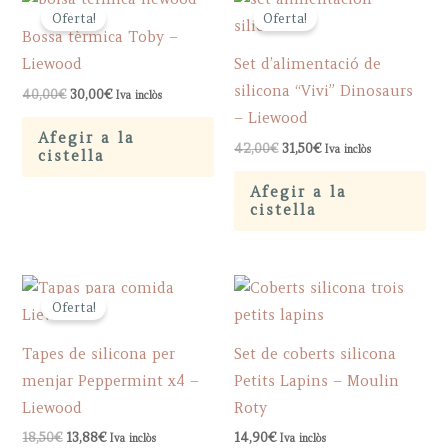
Oferta!
Oferta!
Bossa tèrmica Toby –
Liewood
Set d’alimentació de
silicona “Vivi” Dinosaurs
Original
Current
40,00
€
30,00
€
Iva inclòs
price
price
– Liewood
was:
is:
Afegir a la
40,00€.
30,00€.
Original
Current
42,00
€
31,50
€
Iva inclòs
cistella
price
price
was:
is:
Afegir a la
42,00€.
31,50€.
cistella
Oferta!
Tapes de silicona per
Set de coberts silicona
menjar Peppermint x4 –
Petits Lapins – Moulin
Liewood
Roty
Original
Current
18,50
€
13,88
€
14,90
€
Iva inclòs
Iva inclòs