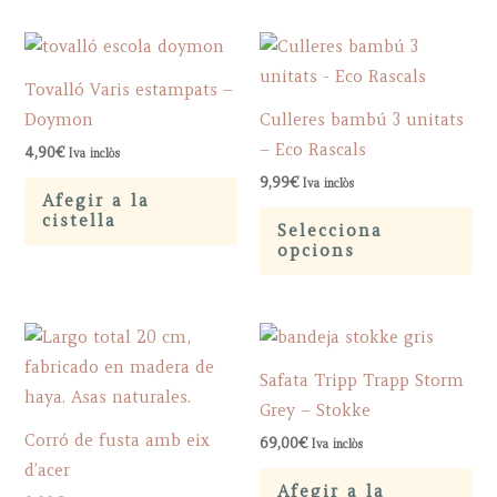
Tovalló Varis estampats –
Doymon
Culleres bambú 3 unitats
– Eco Rascals
4,90
€
Iva inclòs
9,99
€
Iva inclòs
Afegir a la
Th
cistella
Selecciona
pr
opcions
ha
mu
var
Th
Safata Tripp Trapp Storm
op
Grey – Stokke
ma
Corró de fusta amb eix
69,00
€
Iva inclòs
be
d’acer
ch
Afegir a la