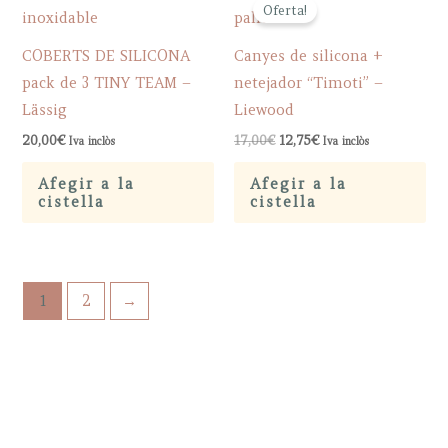
Oferta!
COBERTS DE SILICONA
Canyes de silicona +
pack de 3 TINY TEAM –
netejador “Timoti” –
Lässig
Liewood
Original
Current
20,00
€
17,00
€
12,75
€
Iva inclòs
Iva inclòs
price
price
was:
is:
Afegir a la
Afegir a la
17,00€.
12,75€.
cistella
cistella
1
2
→