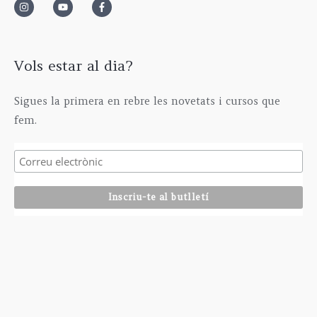
0
0
€
Vols estar al dia?
Sigues la primera en rebre les novetats i cursos que
fem.