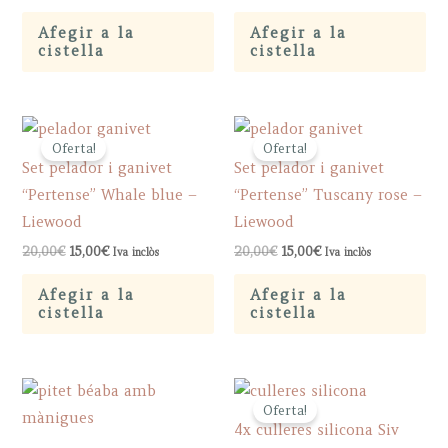
price
price
was:
is:
Afegir a la
Afegir a la
18,50€.
13,88€.
cistella
cistella
Oferta!
Oferta!
Set pelador i ganivet
Set pelador i ganivet
“Pertense” Whale blue –
“Pertense” Tuscany rose –
Liewood
Liewood
Original
Current
Original
Current
20,00
€
15,00
€
20,00
€
15,00
€
Iva inclòs
Iva inclòs
price
price
price
price
was:
is:
was:
is:
Afegir a la
Afegir a la
20,00€.
15,00€.
20,00€.
15,00€.
cistella
cistella
Oferta!
4x culleres silicona Siv