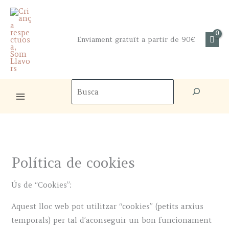
Skip
to
content
Enviament gratuït a partir de 90€
Cercador
de
productes
Política de cookies
Ús de “Cookies”:
Aquest lloc web pot utilitzar “cookies” (petits arxius
temporals) per tal d’aconseguir un bon funcionament