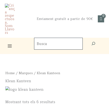
Skip
to
content
Enviament gratuït a partir de 90€
Cercador
de
productes
Home
/
Marques
/ Klean Kanteen
Klean Kanteen
Sorted
Mostrant tots els 6 resultats
by
popularity