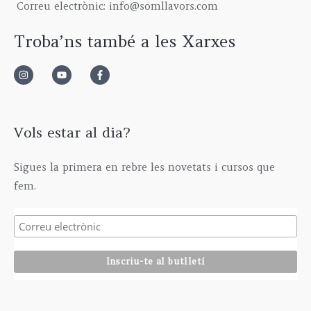
Correu electrònic: info@somllavors.com
0
€
2
0
0
.
9
0
Troba’ns també a les Xarxes
€
5
€
.
,
0
0
€
Vols estar al dia?
Sigues la primera en rebre les novetats i cursos que
fem.