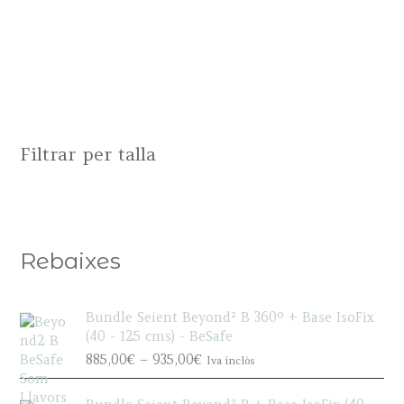
Filtrar per talla
Rebaixes
Bundle Seient Beyond² B 360º + Base IsoFix
(40 - 125 cms) - BeSafe
P
885,00
€
–
935,00
€
Iva inclòs
r
i