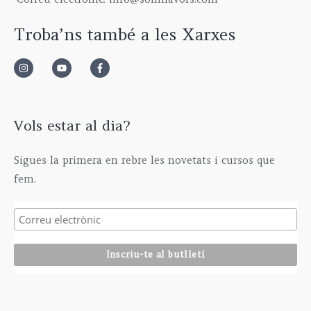
0
€
2
0
0
.
9
0
Troba’ns també a les Xarxes
€
5
€
.
,
0
0
€
Vols estar al dia?
Sigues la primera en rebre les novetats i cursos que
fem.