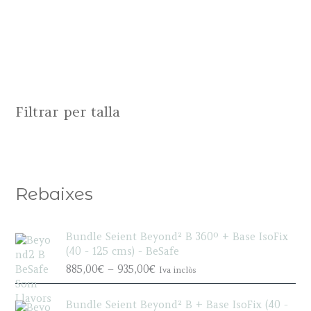
Filtrar per talla
Rebaixes
Bundle Seient Beyond² B 360º + Base IsoFix
(40 - 125 cms) - BeSafe
P
885,00
€
–
935,00
€
Iva inclòs
r
i
Bundle Seient Beyond² B + Base IsoFix (40 -