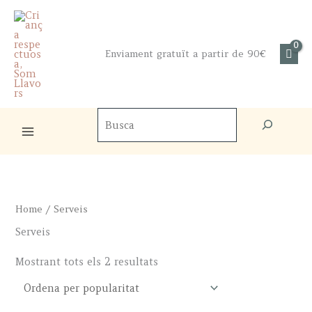
Skip
to
content
Enviament gratuït a partir de 90€
Cercador
de
productes
Home
/ Serveis
Serveis
Sorted
Mostrant tots els 2 resultats
by
popularity