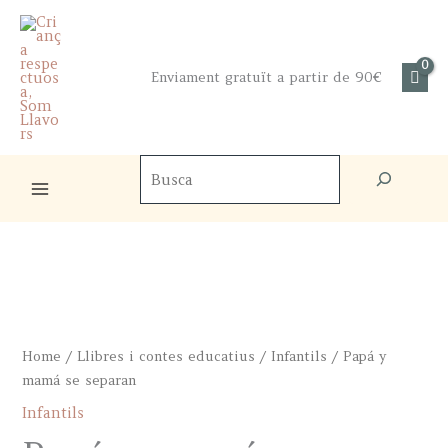
Skip
to
content
Enviament gratuït a partir de 90€
Cercador
de
productes
Home
/
Llibres i contes educatius
/
Infantils
/ Papá y
mamá se separan
Infantils