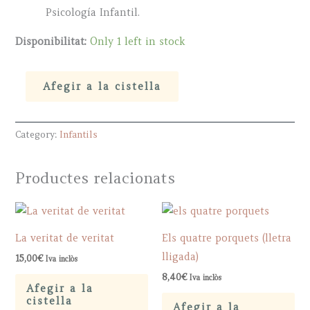
Psicología Infantil.
Disponibilitat:
Only 1 left in stock
Papá
Afegir a la cistella
y
mamá
Category:
Infantils
se
separan
quantity
Productes relacionats
La veritat de veritat
Els quatre porquets (lletra
lligada)
15,00
€
Iva inclòs
8,40
€
Iva inclòs
Afegir a la
cistella
Afegir a la