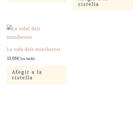
cistella
La vida dels miniherois
13,95
€
Iva inclòs
Afegir a la
cistella