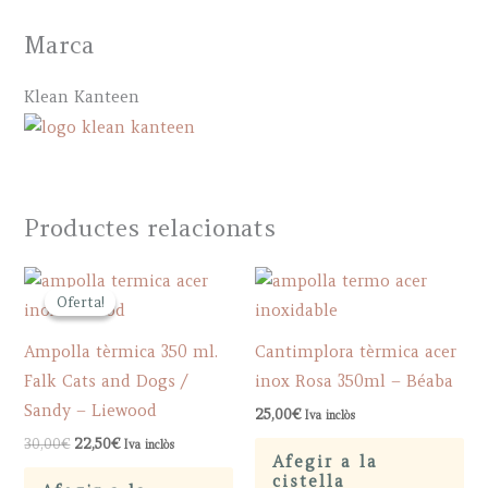
Marca
Klean Kanteen
Productes relacionats
Oferta!
Oferta!
Ampolla tèrmica 350 ml.
Cantimplora tèrmica acer
Falk Cats and Dogs /
inox Rosa 350ml – Béaba
Sandy – Liewood
25,00
€
Iva inclòs
Original
Current
30,00
€
22,50
€
Iva inclòs
price
price
Afegir a la
was:
is:
cistella