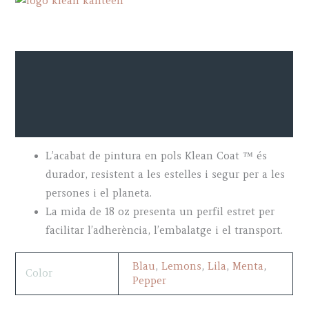
Descripció
Additional information
Marca
L’acabat de pintura en pols Klean Coat ™ és
durador, resistent a les estelles i segur per a les
persones i el planeta.
La mida de 18 oz presenta un perfil estret per
facilitar l’adherència, l’embalatge i el transport.
Blau
,
Lemons
,
Lila
,
Menta
,
Color
Pepper