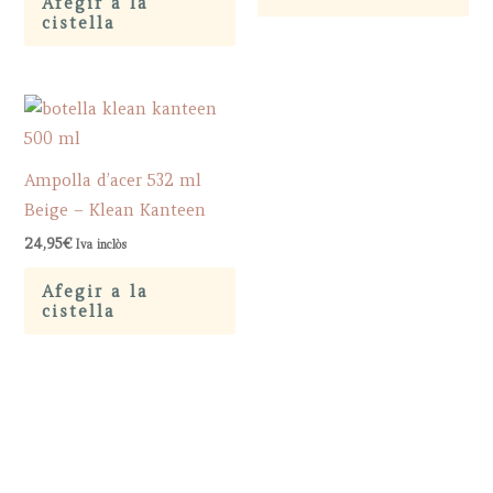
Afegir a la
30,00€.
22,50€.
cistella
Ampolla d’acer 532 ml
Beige – Klean Kanteen
24,95
€
Iva inclòs
Afegir a la
cistella