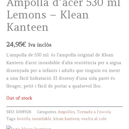
Ampolla d’acer 530 ml
Lemons – Klean
Kanteen
24,95
€
Iva inclòs
L’ampolla de 530 ml. és l’ampolla original de Klean
Kanteen d’acer inoxidable d’alta resistència per a aigua
dissenyada per a infants i adults que tinguin en ment
a una fàcil hidratació. El disseny d’una sola paret és
lleuger, petit i fàcil de portar a qualsevol lloc.
Out of stock
SKU:
1008926
Categories
Ampolles
,
Tornada a l'escola
Tags:
botella
,
inoxidable
,
klean kanteen
,
vuelta al cole