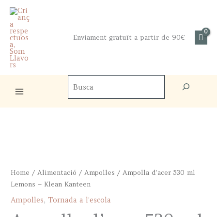
Skip
to
content
Enviament gratuït a partir de 90€
Cercador
de
productes
Home
/
Alimentació
/
Ampolles
/ Ampolla d’acer 530 ml
Lemons – Klean Kanteen
Ampolles
,
Tornada a l'escola