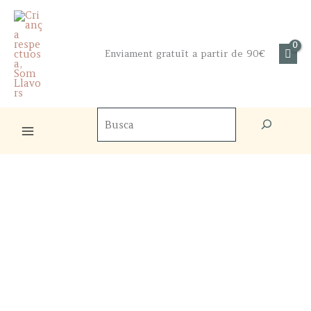
Skip
to
content
Enviament gratuït a partir de 90€
Cercador
de
productes