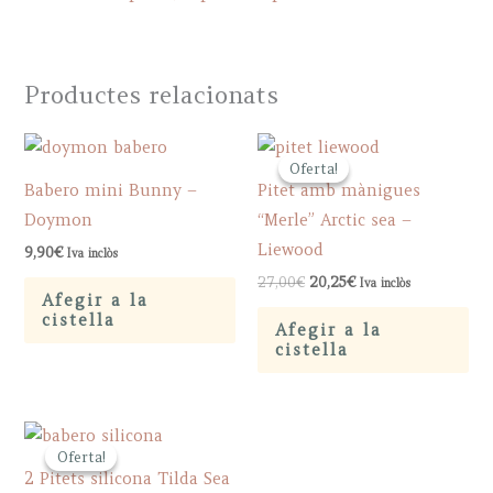
Productes relacionats
Oferta!
Oferta!
Babero mini Bunny –
Pitet amb mànigues
Doymon
“Merle” Arctic sea –
Liewood
9,90
€
Iva inclòs
Original
Current
27,00
€
20,25
€
Iva inclòs
price
price
Afegir a la
was:
is:
cistella
Afegir a la
27,00€.
20,25€.
cistella
Oferta!
Oferta!
2 Pitets silicona Tilda Sea