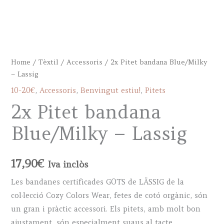
Home
/
Tèxtil
/
Accessoris
/ 2x Pitet bandana Blue/Milky
– Lassig
10-20€
,
Accessoris
,
Benvingut estiu!
,
Pitets
2x Pitet bandana
Blue/Milky – Lassig
17,90
€
Iva inclòs
Les bandanes certificades GOTS de LÄSSIG de la
col·lecció Cozy Colors Wear, fetes de cotó orgànic, són
un gran i pràctic accessori. Els pitets, amb molt bon
ajustament, són especialment suaus al tacte.