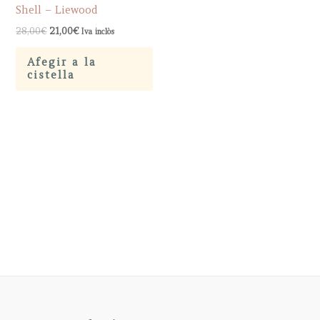
Shell – Liewood
Original
Current
28,00
€
21,00
€
Iva inclòs
price
price
was:
is:
Afegir a la
28,00€.
21,00€.
cistella