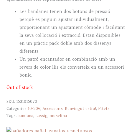
Les bandanes tenen dos botons de pressió
perquè es puguin ajustar individualment,
proporcionant un ajustament còmode i facilitant
la seva col·locació i extracció. Estan disponibles
en un pràctic pack doble amb dos dissenys
diferents.
Un patró encantador en combinació amb un
revers de color llis els converteix en un accessori
bonic.
Out of stock
SKU:
1531015070
Categories
10-20€
,
Accessoris
,
Benvingut estiu!
,
Pitets
Tags:
bandana
,
Lassig
,
muselina