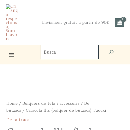
Skip
to
content
Enviament gratuït a partir de 90€
Cercador
de
productes
Home
/
Bolquers de tela i accessoris
/
De
butxaca
/ Caracola llis (bolquer de butxaca) Tucuxí
De butxaca