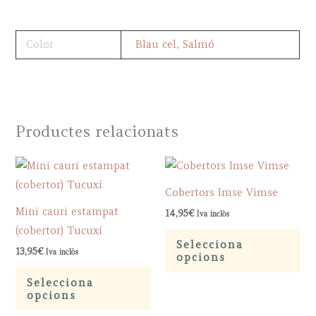
Color
Blau cel
,
Salmó
Productes relacionats
Cobertors Imse Vimse
Mini cauri estampat
14,95
€
Iva inclòs
(cobertor) Tucuxí
Th
Selecciona
pr
13,95
€
Iva inclòs
opcions
This
ha
Selecciona
product
mu
opcions
has
var