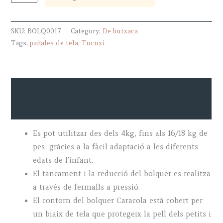
llis
(bolquer
SKU:
BOLQ0017
Category:
De butxaca
de
Tags:
pañales de tela
,
Tucuxí
butxaca)
Tucuxí
quantity
Descripció
Additional information
Es pot utilitzar des dels 4kg, fins als 16/18 kg de
pes, gràcies a la fàcil adaptació a les diferents
edats de l’infant.
El tancament i la reducció del bolquer es realitza
a través de fermalls a pressió.
El contorn del bolquer Caracola està cobert per
un biaix de tela que protegeix la pell dels petits i