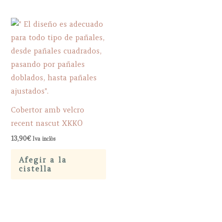
multiple
Th
variants.
op
The
ma
options
be
may
ch
be
on
chosen
th
on
pr
Cobertor amb velcro
the
pa
recent nascut XKKO
product
13,90
€
Iva inclòs
page
Afegir a la
cistella