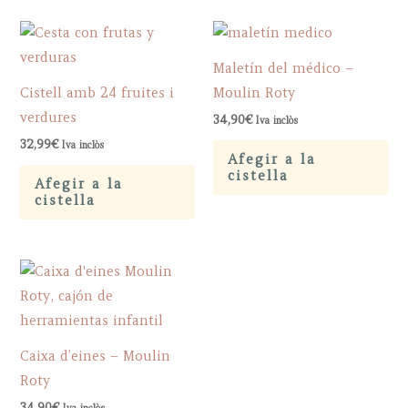
Maletín del médico –
Cistell amb 24 fruites i
Moulin Roty
verdures
34,90
€
Iva inclòs
32,99
€
Iva inclòs
Afegir a la
cistella
Afegir a la
cistella
Caixa d’eines – Moulin
Roty
34,90
€