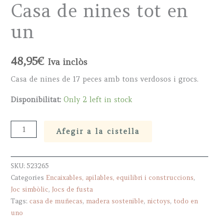
Casa de nines tot en
un
48,95
€
Iva inclòs
Casa de nines de 17 peces amb tons verdosos i grocs.
Disponibilitat:
Only 2 left in stock
Casa
Afegir a la cistella
de
nines
SKU:
523265
tot
Categories
Encaixables, apilables, equilibri i construccions
,
en
Joc simbòlic
,
Jocs de fusta
un
Tags:
casa de muñecas
,
madera sostenible
,
nictoys
,
todo en
quantity
uno