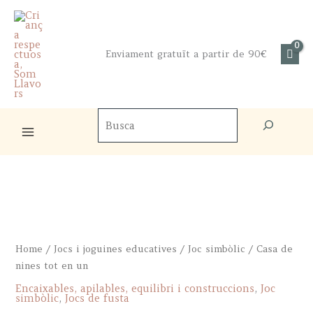
Skip
to
content
Enviament gratuït a partir de 90€
Cercador
de
productes
Home
/
Jocs i joguines educatives
/
Joc simbòlic
/ Casa de
nines tot en un
Encaixables, apilables, equilibri i construccions
,
Joc
simbòlic
,
Jocs de fusta