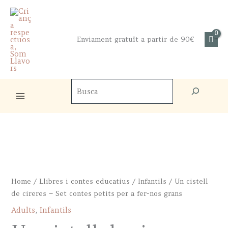
Skip
to
content
Enviament gratuït a partir de 90€
Cercador
de
productes
Home
/
Llibres i contes educatius
/
Infantils
/ Un cistell
de cireres – Set contes petits per a fer-nos grans
Adults
,
Infantils