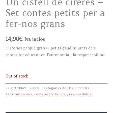
Un cistell de cireres –
Set contes petits per a
fer-nos grans
14,90
€
Iva inclòs
Històries perquè grans i petits gaudim junts dels
contes tot educant en l’autonomia i la responsabilitat.
Out of stock
SKU:
9788491373605
Categories
Adults
,
Infantils
Tags:
autonomia
,
conte
,
estrella polar
,
responsabilitat