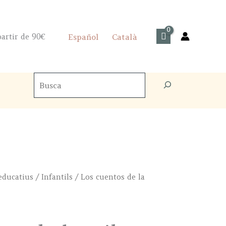
artir de 90€
Español
Català
Cercador
de
productes
 educatius
/
Infantils
/ Los cuentos de la