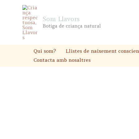
Skip
to
Som Llavors
content
Botiga de criança natural
Qui som?
Llistes de naixement conscien
Contacta amb nosaltres