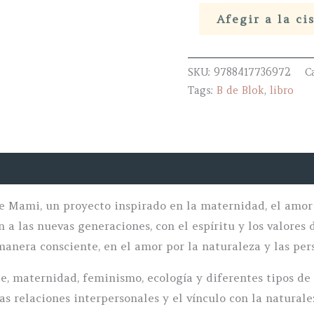
Los
Afegir a la ci
cuentos
de
la
SKU:
9788417736972
C
Tags:
B de Blok
,
libro
tribu
quantity
e Mami, un proyecto inspirado en la maternidad, el amor
n a las nuevas generaciones, con el espíritu y los valore
anera consciente, en el amor por la naturaleza y las per
e, maternidad, feminismo, ecología y diferentes tipos de 
as relaciones interpersonales y el vínculo con la naturale