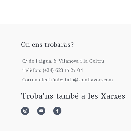
On ens trobaràs?
C/ de l'aigua, 6, Vilanova i la Geltrú
Telèfon: (+34) 623 15 27 04
Correu electrònic: info@somllavors.com
Troba’ns també a les Xarxes