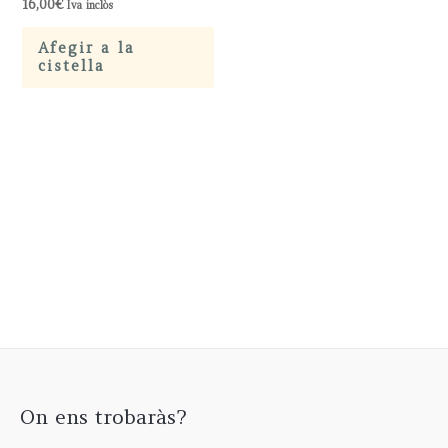
16,00
€
Iva inclòs
Afegir a la
cistella
On ens trobaràs?