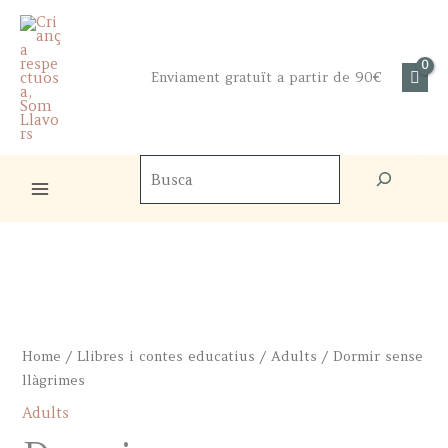
Skip
to
content
Enviament gratuït a partir de 90€
Cercador
de
productes
Home
/
Llibres i contes educatius
/
Adults
/ Dormir sense
llàgrimes
Adults