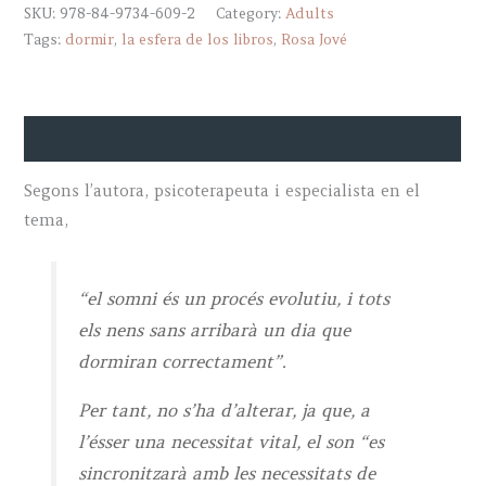
SKU:
978-84-9734-609-2
Category:
Adults
quantity
Tags:
dormir
,
la esfera de los libros
,
Rosa Jové
Descripció
Segons l’autora, psicoterapeuta i especialista en el
tema,
“el somni és un procés evolutiu, i tots
els nens sans arribarà un dia que
dormiran correctament”.
Per tant, no s’ha d’alterar, ja que, a
l’ésser una necessitat vital, el son “es
sincronitzarà amb les necessitats de