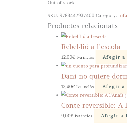
Out of stock
SKU:
9788447937400
Category:
Infa
Productes relacionats
Rebel·lió a l’escola
12,00
€
Afegir a 
Iva inclòs
Dani no quiere dor
13,40
€
Afegir a 
Iva inclòs
Conte reversible: A l
9,00
€
Afegir a 
Iva inclòs