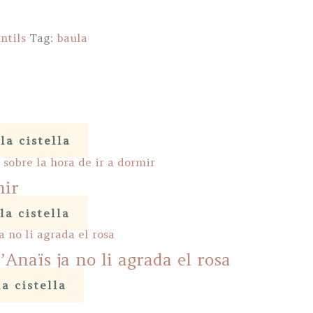
ntils
Tag:
baula
la cistella
mir
la cistella
’Anaïs ja no li agrada el rosa
la cistella