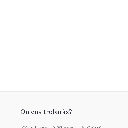
On ens trobaràs?
C/ de l'aigua, 6, Vilanova i la Geltrú