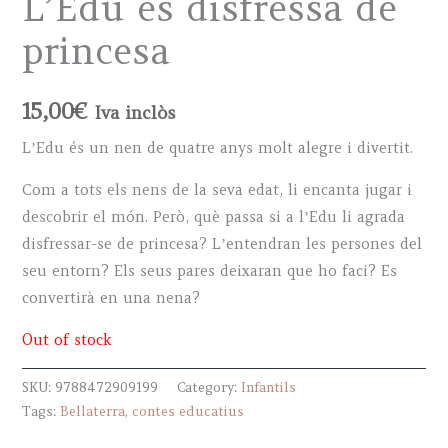
L’Edu es disfressa de
princesa
15,00
€
Iva inclòs
LʼEdu és un nen de quatre anys molt alegre i divertit.
Com a tots els nens de la seva edat, li encanta jugar i
descobrir el món. Però, què passa si a lʼEdu li agrada
disfressar-se de princesa? Lʼentendran les persones del
seu entorn? Els seus pares deixaran que ho faci? Es
convertirà en una nena?
Out of stock
SKU:
9788472909199
Category:
Infantils
Tags:
Bellaterra
,
contes educatius