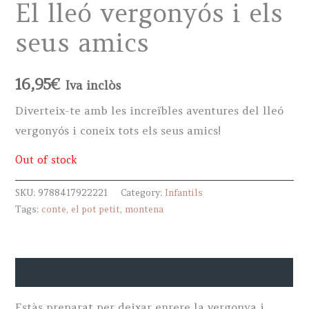
El lleó vergonyós i els
seus amics
16,95
€
Iva inclòs
Diverteix-te amb les increïbles aventures del lleó
vergonyós i coneix tots els seus amics!
Out of stock
SKU:
9788417922221
Category:
Infantils
Tags:
conte
,
el pot petit
,
montena
Descripció
Estàs preparat per deixar enrere la vergonya i