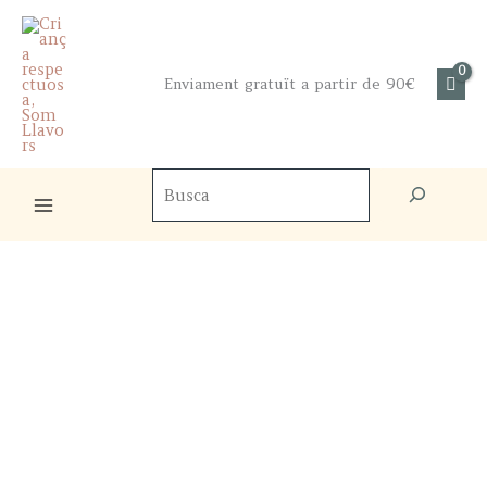
Skip
to
content
Enviament gratuït a partir de 90€
Cercador
de
productes