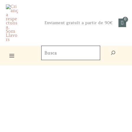
Skip
to
content
Enviament gratuït a partir de 90€
Cercador
de
productes