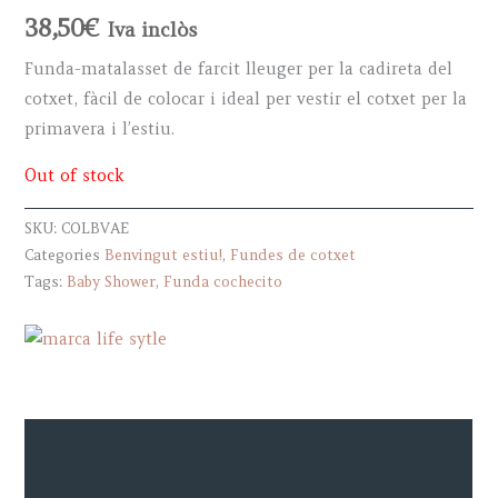
38,50
€
Iva inclòs
Funda-matalasset de farcit lleuger per la cadireta del
cotxet, fàcil de colocar i ideal per vestir el cotxet per la
primavera i l’estiu.
Out of stock
SKU:
COLBVAE
Categories
Benvingut estiu!
,
Fundes de cotxet
Tags:
Baby Shower
,
Funda cochecito
Descripció
Marca