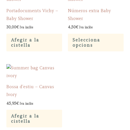
Portadocuments Vichy –
Números extra Baby
Baby Shower
Shower
30,00
€
4,50
€
Iva inclòs
Iva inclòs
Th
Afegir a la
Selecciona
pr
cistella
opcions
ha
mu
var
Th
op
Bossa d’estiu – Canvas
ma
Ivory
be
45,95
€
Iva inclòs
ch
on
Afegir a la
cistella
th
pr