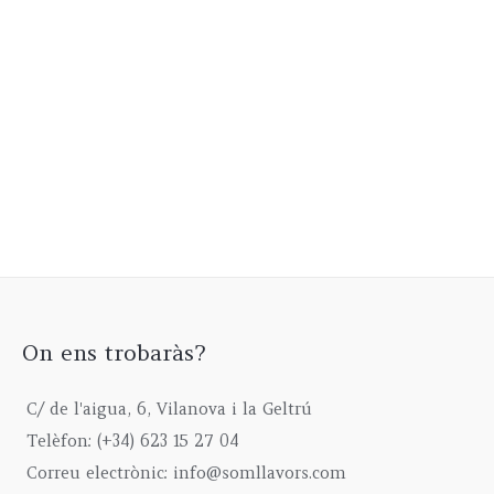
pa
On ens trobaràs?
C/ de l'aigua, 6, Vilanova i la Geltrú
Telèfon: (+34) 623 15 27 04
Correu electrònic: info@somllavors.com