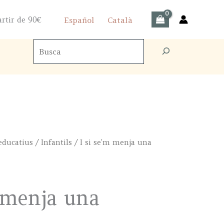
artir de 90€
Español
Català
Cercador
de
productes
 educatius
/
Infantils
/ I si se’m menja una
 menja una