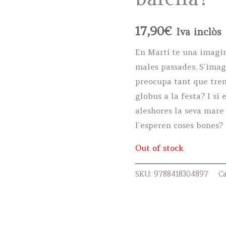
17,90
€
Iva inclòs
En Martí te una imagin
males passades. S’imag
preocupa tant que trem
globus a la festa? I si
aleshores la seva mare
l’esperen coses bones?
Out of stock
SKU:
9788418304897
C