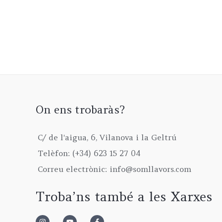
On ens trobaràs?
C/ de l'aigua, 6, Vilanova i la Geltrú
Telèfon: (+34) 623 15 27 04
Correu electrònic: info@somllavors.com
Troba’ns també a les Xarxes