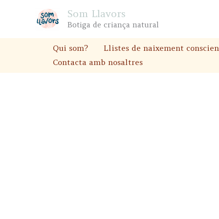
Skip
Som Llavors
to
Botiga de criança natural
content
Qui som?
Llistes de naixement conscien
Contacta amb nosaltres