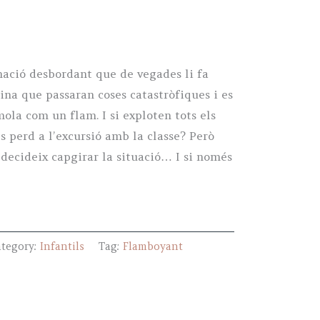
ació desbordant que de vegades li fa
ina que passaran coses catastròfiques i es
ola com un flam. I si exploten tots els
 es perd a l’excursió amb la classe? Però
 decideix capgirar la situació… I si només
ategory:
Infantils
Tag:
Flamboyant