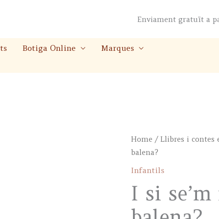
Enviament gratuït a p
ts
Botiga Online
Marques
Home
/
Llibres i contes
balena?
Infantils
I si se’m
balena?