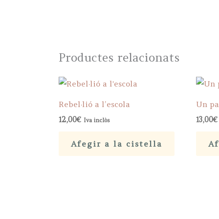
Productes relacionats
Rebel·lió a l’escola
Un pa
12,00
€
13,00
€
Iva inclòs
Afegir a la cistella
Af