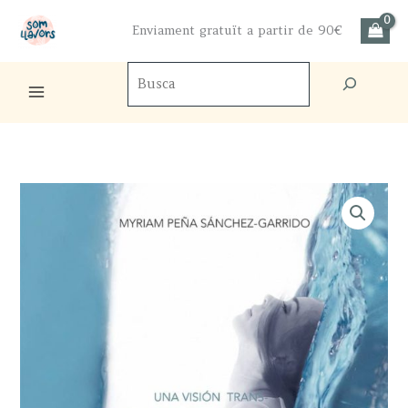
Skip
Enviament gratuït a partir de 90€
to
content
Cercador
de
productes