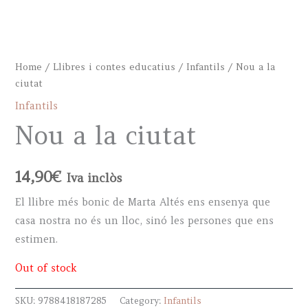
Home
/
Llibres i contes educatius
/
Infantils
/ Nou a la
ciutat
Infantils
Nou a la ciutat
14,90
€
Iva inclòs
El llibre més bonic de Marta Altés ens ensenya que
casa nostra no és un lloc, sinó les persones que ens
estimen.
Out of stock
SKU:
9788418187285
Category:
Infantils