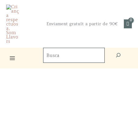
Skip
to
content
Enviament gratuït a partir de 90€
Cercador
de
productes