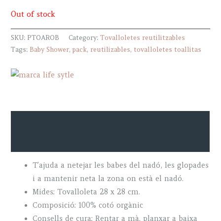
Out of stock
SKU:
PTOAROB
Category:
Tovalloletes reutilitzables
Tags:
Baby Shower
,
pack
,
reutilizables
,
tovalloletes toallitas
Descripció
Marca
T’ajuda a netejar les babes del nadó, les glopades
i a mantenir neta la zona on està el nadó.
Mides: Tovalloleta 28 x 28 cm.
Composició: 100% cotó orgànic
Consells de cura: Rentar a mà. planxar a baixa