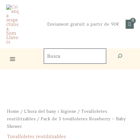
Skip
to
content
Enviament gratuït a partir de 90€
Cercador
de
productes
Home
/
L'hora del bany i higiene
/
Tovalloletes
reutilitzables
/ Pack de 3 tovalloletes Roseberry – Baby
Shower
Tovalloletes reutilitzables